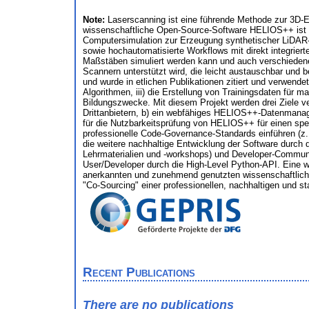
Note:
Laserscanning ist eine führende Methode zur 3D-E
wissenschaftliche Open-Source-Software HELIOS++ ist ein
Computersimulation zur Erzeugung synthetischer LiDAR-Da
sowie hochautomatisierte Workflows mit direkt integrie
Maßstäben simuliert werden kann und auch verschiedene
Scannern unterstützt wird, die leicht austauschbar und 
und wurde in etlichen Publikationen zitiert und verwend
Algorithmen, iii) die Erstellung von Trainingsdaten für 
Bildungszwecke. Mit diesem Projekt werden drei Ziele ver
Drittanbietern, b) ein webfähiges HELIOS++-Datenmanage
für die Nutzbarkeitsprüfung von HELIOS++ für einen spe
professionelle Code-Governance-Standards einführen (z.
die weitere nachhaltige Entwicklung der Software durch 
Lehrmaterialien und -workshops) und Developer-Community
User/Developer durch die High-Level Python-API. Eine wes
anerkannten und zunehmend genutzten wissenschaftlichen 
"Co-Sourcing" einer professionellen, nachhaltigen und 
Recent Publications
There are no publications