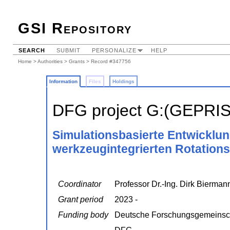
GSI Repository
SEARCH
SUBMIT
PERSONALIZE
HELP
Home
>
Authorities
>
Grants
> Record #347756
Information
Files
Holdings
DFG project G:(GEPRI
Simulationsbasierte Entwicklun
werkzeugintegrierten Rotations
Coordinator
Professor Dr.-Ing. Dirk Biermann
Grant period
2023 -
Funding body
Deutsche Forschungsgemeinsc