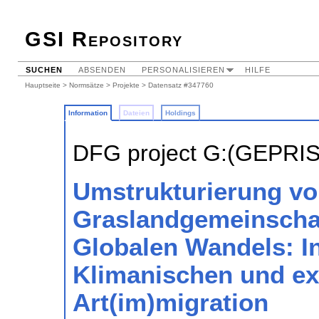
GSI Repository
SUCHEN
ABSENDEN
PERSONALISIEREN
HILFE
Hauptseite
>
Normsätze
>
Projekte
> Datensatz #347760
Information
Dateien
Holdings
DFG project G:(GEPRI
Umstrukturierung v
Graslandgemeinscha
Globalen Wandels: I
Klimanischen und ex
Art(im)migration