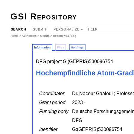
GSI Repository
SEARCH
SUBMIT
PERSONALIZE
HELP
Home
>
Authorities
>
Grants
> Record #347845
Information
Files
Holdings
DFG project G:(GEPRIS)530096754
Hochempfindliche Atom-Gradi
Coordinator
Dr. Naceur Gaaloul ; Profes
Grant period
2023 -
Funding body
Deutsche Forschungsgemein
DFG
Identifier
G:(GEPRIS)530096754