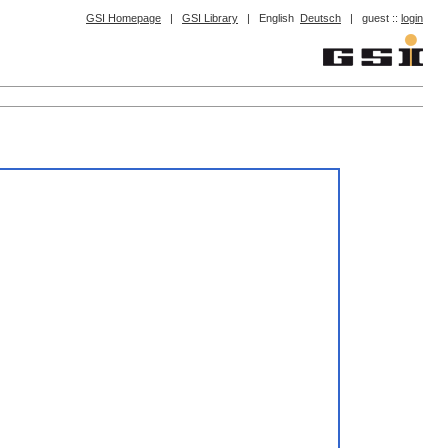
GSI Homepage
|
GSI Library
|
English
Deutsch
|
guest ::
login