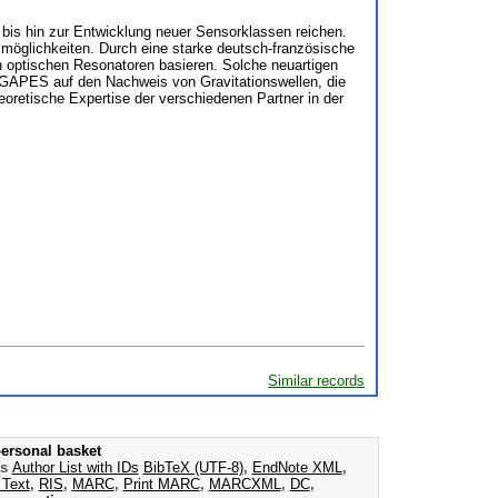
 bis hin zur Entwicklung neuer Sensorklassen reichen.
möglichkeiten. Durch eine starke deutsch-französische
n optischen Resonatoren basieren. Solche neuartigen
AGAPES auf den Nachweis von Gravitationswellen, die
oretische Expertise der verschiedenen Partner in der
Similar records
ersonal basket
as
Author List with IDs
BibTeX (UTF-8)
,
EndNote XML
,
 Text
,
RIS
,
MARC
,
Print MARC
,
MARCXML
,
DC
,