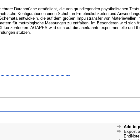
 mehrere Durchbrüche ermöglicht, die von grundlegenden physikalischen Tests
ometrische Konfigurationen einen Schub an Empfindlichkeiten und Anwendungs
-Schemata entwickeln, die auf dem großen Impulstransfer von Materiewellen i
metern für metrologische Messungen zu entfalten. Im Besonderen wird sich 
t konzentrieren. AGAPES wird sich auf die anerkannte experimentelle und the
ndungen stützen.
Add to p
Export 
EndNote