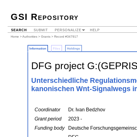
GSI Repository
SEARCH
SUBMIT
PERSONALIZE
HELP
Home
>
Authorities
>
Grants
> Record #347917
Information
Files
Holdings
DFG project G:(GEPRI
Unterschiedliche Regulationsm
kanonischen Wnt-Signalwegs im
Coordinator
Dr. Ivan Bedzhov
Grant period
2023 -
Funding body
Deutsche Forschungsgemeinsc