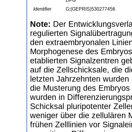
DFG
Identifier
G:(GEPRIS)530277456
Note:
Der Entwicklungsverla
regulierten Signalübertrag
den extraembryonalen Linien,
Morphogenese des Embryos 
etablierten Signalzentren g
auf die Zellschicksale, die 
letzten Jahrzehnten wurden m
die Musterung des Embryos s
wurden in Differenzierungspr
Schicksal pluripotenter Zellen
weniger über die zellulären
frühen Zelllinien vor Signal