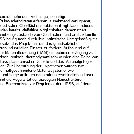
eich gefunden. Vielfältige, neuartige
 Pulswiederholraten erfahren, zunehmend verfügbarer,
eriodischen Oberflächenstrukturen (Engl: laser-induced
den bereits vielfältige Möglichkeiten demonstriert.
 Benetzungszustände von Oberflächen, und antibakterielle
SS häufig noch durch ihre intrinsische Unregelmäßigkeit
le setzt das Projekt an, um das grundsätzliche
ren industriellen Einsatz zu fördern. Aufbauend auf
für Materialforschung (BAM) ein optimierter Zugang zu
isch, optisch, thermodynamisch) wurden eine Reihe von
nfluss plasmonischer Defekte und des Materialgefüges
rden. Zur Überprüfung der Hypothesen wurden zwei
ene maßgeschneiderte Materialsysteme, wie
t und hergestellt, um dann mit unterschiedlichen Laser-
nd die Regularität der erzeugten Nanostrukturen
eue Erkenntnisse zur Regularität der LIPSS, auf deren