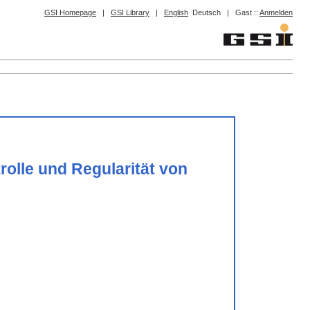
GSI Homepage
|
GSI Library
|
English
Deutsch
|
Gast ::
Anmelden
rolle und Regularität von