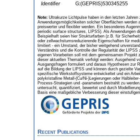
Identifier
G:(GEPRIS)530345255
Note:
Ultrakurze Lichtpulse haben in den letzten Jahre
Anwendungsmöglichkeiten solcher Oberflächen werden akt
preiswerter und flexibler werden. Ein besonderes Augenme
periodic surface structures, LIPSS). Als Anwendungen die
Beispielhaft seien hier Strukturfarben (z.B. für Sicherh
oder zellwachstumsreduzierende Eigenschaften für medizi
limitiert - ein Umstand, der bisher weitgehend unverstan
Verständnis und die Kontrolle der Regularität der LIPSS
eigenen Vorarbeiten soll mit dem gemeinsamen Projekt zw
dieser aktuellen Thematik verfolgt werden: Ausgehend
Ausgangsfragen formuliert und daraus Hypothesen zur Re
auf die Bildung der LIPSS und können durch gezielte Va
spezifische Werkstoffsysteme entwickeltet und ein Arb
polykristalline Metall-(Cu/Ni-)Legierungen oder Halbleite
Prozess-Strategien und -parametern bestrahlt zu werden
untersucht, quantifiziert, bewertet und durch Modellier
Basis eine maßgebliche Verbesserung dieser einstufigen 
Recent Publications