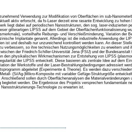
n zunehmend Verwendung zur Modifikation von Oberflächen im sub-Nanometerber
uell aktiv erforscht, da fs-Laser derzeit eine rasante Entwicklung zu hohen
rk liegt dabei auf periodischen Nanostrukturen, den sog. laser-induzierten p
ser gitterartigen LIPSS auf dem Gebiet der Oberflächenfunktionalisierung wur
eitsmerkmale), vorteilhafte Reibungs- und Verschleißminderung, Variation der
nische Implantate genannt. Allerdings ist die industrielle Anwendung der LIP
den ist und deshalb nur unzureichend kontrolliert werden kann. An dieser Stel
 zu verbessern, so ihre technischen Nutzungsmöglichkeiten zu erweitern und ih
ischen der Friedrich-Schiller-Universität Jena (FSU) und der Bundesanstalt 
 von den physikalischen Wirkmechanismen zur Entstehung von LIPSS (plasmon
gularität der LIPSS entwickelt. Diese basieren als zentrale Idee auf dem Ei
riation der Werkstoffe und der Laser-Bestrahlungsbedingungen adressiert we
eitsprogramm abgeleitet (Experimente & Theorie). Es werden dazu verschied
r-Metall- (Si/Ag-)Mikro-Komposite mit variabler Gefüge-Strukturgröße entwickel
. Anschließend sollen durch Oberflächenanalysen die Materialveränderungen u
ung begleitet werden. Die Ergebnisse des Projekts versprechen fundamentale n
Nanostrukturierungs-Technologie zu erwarten ist.