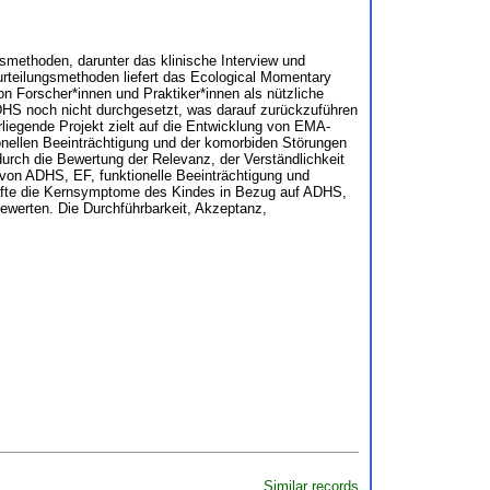
smethoden, darunter das klinische Interview und
eurteilungsmethoden liefert das Ecological Momentary
n Forscher*innen und Praktiker*innen als nützliche
ADHS noch nicht durchgesetzt, was darauf zurückzuführen
liegende Projekt zielt auf die Entwicklung von EMA-
onellen Beeinträchtigung und der komorbiden Störungen
 durch die Bewertung der Relevanz, der Verständlichkeit
 von ADHS, EF, funktionelle Beeinträchtigung und
äfte die Kernsymptome des Kindes in Bezug auf ADHS,
ewerten. Die Durchführbarkeit, Akzeptanz,
Similar records