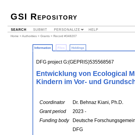
GSI Repository
SEARCH
SUBMIT
PERSONALIZE
HELP
Home
>
Authorities
>
Grants
> Record #348207
Information
Files
Holdings
DFG project G:(GEPRIS)535568567
Entwicklung von Ecological 
Kindern im Vor- und Grundsch
Coordinator
Dr. Behnaz Kiani, Ph.D.
Grant period
2023 -
Funding body
Deutsche Forschungsgemein
DFG