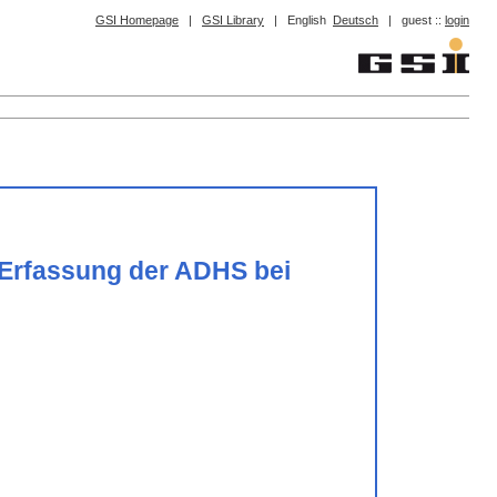
GSI Homepage
|
GSI Library
|
English
Deutsch
|
guest ::
login
Erfassung der ADHS bei