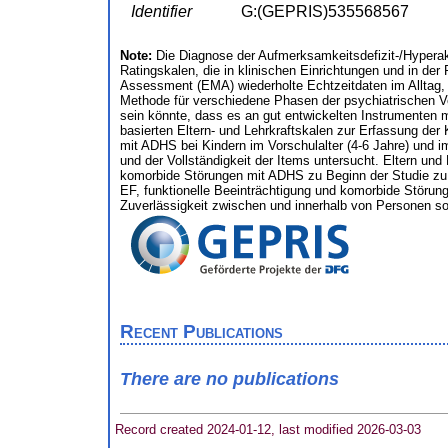
Identifier
G:(GEPRIS)535568567
Note:
Die Diagnose der Aufmerksamkeitsdefizit-/Hyperakt
Ratingskalen, die in klinischen Einrichtungen und in der
Assessment (EMA) wiederholte Echtzeitdaten im Alltag, w
Methode für verschiedene Phasen der psychiatrischen Ve
sein könnte, dass es an gut entwickelten Instrumenten m
basierten Eltern- und Lehrkraftskalen zur Erfassung de
mit ADHS bei Kindern im Vorschulalter (4-6 Jahre) und im
und der Vollständigkeit der Items untersucht. Eltern u
komorbide Störungen mit ADHS zu Beginn der Studie zu
EF, funktionelle Beeinträchtigung und komorbide Störun
Zuverlässigkeit zwischen und innerhalb von Personen so
Recent Publications
There are no publications
Record created 2024-01-12, last modified 2026-03-03