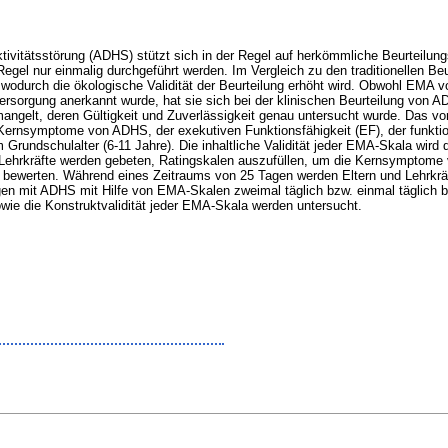
ivitätsstörung (ADHS) stützt sich in der Regel auf herkömmliche Beurteilung
 Regel nur einmalig durchgeführt werden. Im Vergleich zu den traditionellen B
odurch die ökologische Validität der Beurteilung erhöht wird. Obwohl EMA vo
rsorgung anerkannt wurde, hat sie sich bei der klinischen Beurteilung von 
angelt, deren Gültigkeit und Zuverlässigkeit genau untersucht wurde. Das vor
r Kernsymptome von ADHS, der exekutiven Funktionsfähigkeit (EF), der funkti
 Grundschulalter (6-11 Jahre). Die inhaltliche Validität jeder EMA-Skala wird
nd Lehrkräfte werden gebeten, Ratingskalen auszufüllen, um die Kernsymptome
 bewerten. Während eines Zeitraums von 25 Tagen werden Eltern und Lehrkr
gen mit ADHS mit Hilfe von EMA-Skalen zweimal täglich bzw. einmal täglich b
wie die Konstruktvalidität jeder EMA-Skala werden untersucht.