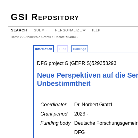
GSI Repository
SEARCH
SUBMIT
PERSONALIZE
HELP
Home
>
Authorities
>
Grants
> Record #348612
Information
Files
Holdings
DFG project G:(GEPRIS)529353293
Neue Perspektiven auf die Se
Unbestimmtheit
Coordinator
Dr. Norbert Gratzl
Grant period
2023 -
Funding body
Deutsche Forschungsgemein
DFG