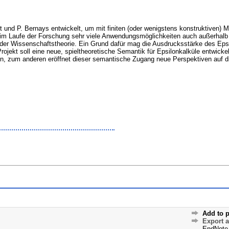
rt und P. Bernays entwickelt, um mit finiten (oder wenigstens konstruktiven) 
er im Laufe der Forschung sehr viele Anwendungsmöglichkeiten auch außerha
, der Wissenschaftstheorie. Ein Grund dafür mag die Ausdrucksstärke des Epsil
rojekt soll eine neue, spieltheoretische Semantik für Epsilonkalküle entwick
, zum anderen eröffnet dieser semantische Zugang neue Perspektiven auf die
Add to p
Export 
EndNote