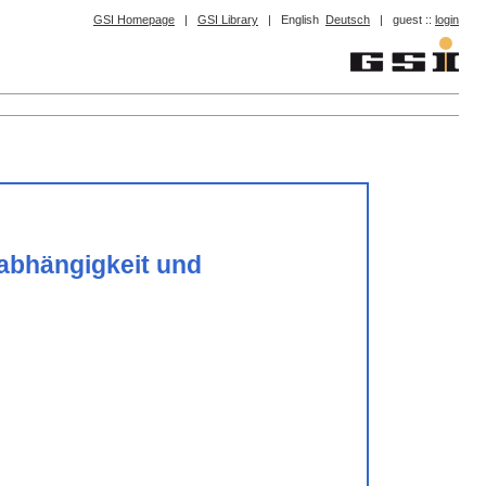
GSI Homepage
|
GSI Library
|
English
Deutsch
|
guest ::
login
)abhängigkeit und