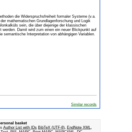
Methoden die Widerspruchsfreiheit formaler Systeme (v.a.
lb der mathematischen Grundlagenforschung und Logik
onkalküls sein, die über diejenige der klassischen
elt werden. Damit wird zum einen ein neuer Blickpunkt auf
 semantische Interpretation von abhängigen Variablen.
Similar records
ersonal basket
as
Author List with IDs
BibTeX (UTF-8)
,
EndNote XML
,
 Text
,
RIS
,
MARC
,
Print MARC
,
MARCXML
,
DC
,