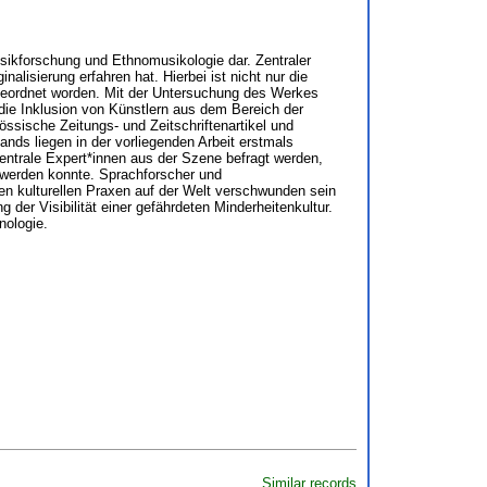
sikforschung und Ethnomusikologie dar. Zentraler
lisierung erfahren hat. Hierbei ist nicht nur die
ngeordnet worden. Mit der Untersuchung des Werkes
 die Inklusion von Künstlern aus dem Bereich der
ssische Zeitungs- und Zeitschriftenartikel und
nds liegen in der vorliegenden Arbeit erstmals
zentrale Expert*innen aus der Szene befragt werden,
t werden konnte. Sprachforscher und
n kulturellen Praxen auf der Welt verschwunden sein
 der Visibilität einer gefährdeten Minderheitenkultur.
nologie.
Similar records