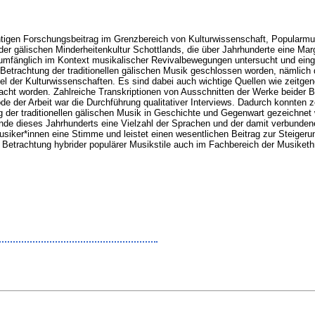
chtigen Forschungsbeitrag im Grenzbereich von Kulturwissenschaft, Popularmu
gälischen Minderheitenkultur Schottlands, die über Jahrhunderte eine Margina
s umfänglich im Kontext musikalischer Revivalbewegungen untersucht und ei
r Betrachtung der traditionellen gälischen Musik geschlossen worden, nämlich
l der Kulturwissenschaften. Es sind dabei auch wichtige Quellen wie zeitgenö
acht worden. Zahlreiche Transkriptionen von Ausschnitten der Werke beider Ba
de der Arbeit war die Durchführung qualitativer Interviews. Dadurch konnten 
ng der traditionellen gälischen Musik in Geschichte und Gegenwart gezeichne
de dieses Jahrhunderts eine Vielzahl der Sprachen und der damit verbundene
usiker*innen eine Stimme und leistet einen wesentlichen Beitrag zur Steigerung
ere Betrachtung hybrider populärer Musikstile auch im Fachbereich der Musiketh