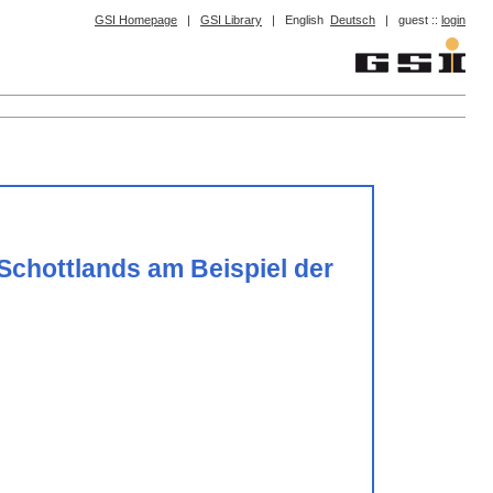
GSI Homepage
|
GSI Library
|
English
Deutsch
|
guest ::
login
Schottlands am Beispiel der