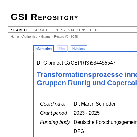
GSI Repository
SEARCH
SUBMIT
PERSONALIZE
HELP
Home
>
Authorities
>
Grants
> Record #348648
Information
Files
Holdings
DFG project G:(GEPRIS)534455547
Transformationsprozesse inner
Gruppen Runrig und Capercail
Coordinator
Dr. Martin Schröder
Grant period
2023 - 2025
Funding body
Deutsche Forschungsgemein
DFG