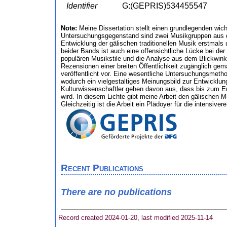
Identifier
G:(GEPRIS)534455547
Note:
Meine Dissertation stellt einen grundlegenden wi
Untersuchungsgegenstand sind zwei Musikgruppen aus der 
Entwicklung der gälischen traditionellen Musik erstmal
beider Bands ist auch eine offensichtliche Lücke bei de
populären Musikstile und die Analyse aus dem Blickwinke
Rezensionen einer breiten Öffentlichkeit zugänglich gem
veröffentlicht vor. Eine wesentliche Untersuchungsmetho
wodurch ein vielgestaltiges Meinungsbild zur Entwicklu
Kulturwissenschaftler gehen davon aus, dass bis zum En
wird. In diesem Lichte gibt meine Arbeit den gälischen M
Gleichzeitig ist die Arbeit ein Plädoyer für die intensiv
Recent Publications
There are no publications
Record created 2024-01-20, last modified 2025-11-14