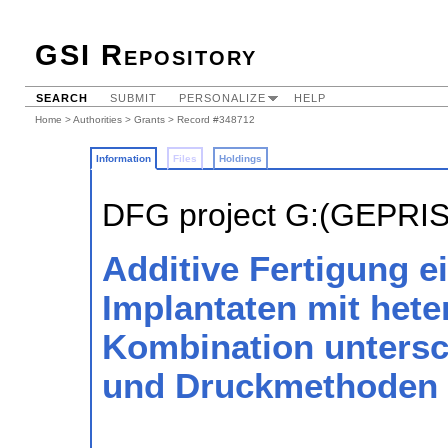
GSI Repository
SEARCH
SUBMIT
PERSONALIZE
HELP
Home
>
Authorities
>
Grants
> Record #348712
Information
Files
Holdings
DFG project G:(GEPRI
Additive Fertigung e
Implantaten mit het
Kombination untersch
und Druckmethoden