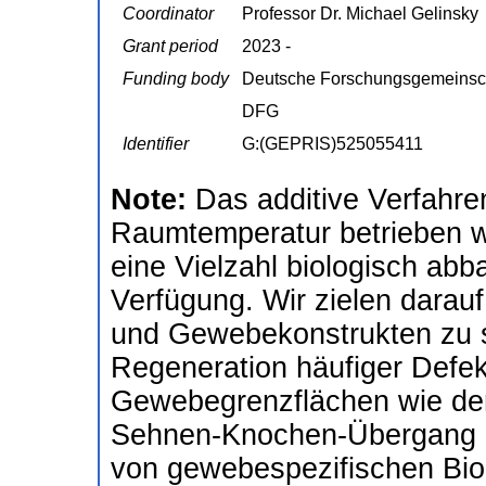
Coordinator
Professor Dr. Michael Gelinsky
Grant period
2023 -
Funding body
Deutsche Forschungsgemeinsc
DFG
Identifier
G:(GEPRIS)525055411
Note:
Das additive Verfahre
Raumtemperatur betrieben w
eine Vielzahl biologisch abb
Verfügung. Wir zielen darau
und Gewebekonstrukten zu sc
Regeneration häufiger Defek
Gewebegrenzflächen wie der
Sehnen-Knochen-Übergang au
von gewebespezifischen Biom