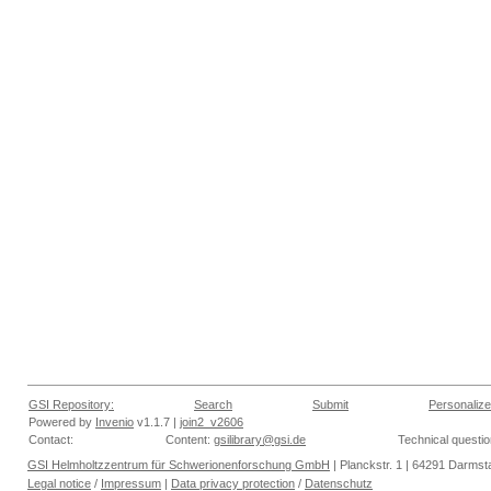
GSI Repository:
Search
Submit
Personalize
Powered by
Invenio
v1.1.7 |
join2_v2606
Contact:
Content:
gsilibrary@gsi.de
Technical questi
GSI Helmholtzzentrum für Schwerionenforschung GmbH
| Planckstr. 1 | 64291 Darmsta
Legal notice
/
Impressum
|
Data privacy protection
/
Datenschutz