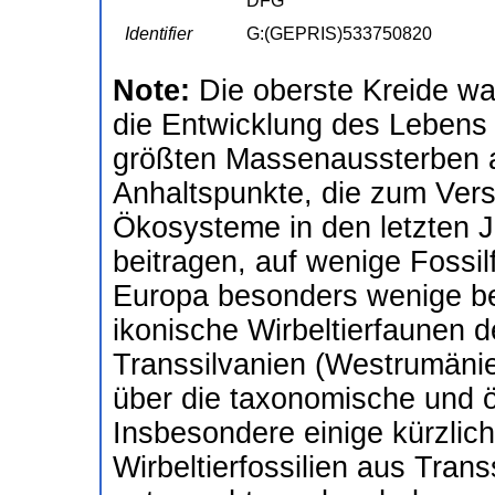
DFG
Identifier
G:(GEPRIS)533750820
Note:
Die oberste Kreide wa
die Entwicklung des Lebens
größten Massenaussterben all
Anhaltspunkte, die zum Vers
Ökosysteme in den letzten J
beitragen, auf wenige Fossil
Europa besonders wenige bek
ikonische Wirbeltierfaunen d
Transsilvanien (Westrumäni
über die taxonomische und ök
Insbesondere einige kürzlic
Wirbeltierfossilien aus Trans