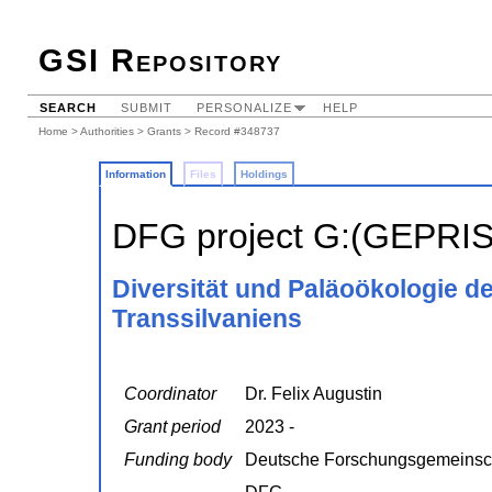
GSI Repository
SEARCH
SUBMIT
PERSONALIZE
HELP
Home
>
Authorities
>
Grants
> Record #348737
Information
Files
Holdings
DFG project G:(GEPRI
Diversität und Paläoökologie de
Transsilvaniens
Coordinator
Dr. Felix Augustin
Grant period
2023 -
Funding body
Deutsche Forschungsgemeinsc