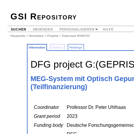
GSI Repository
SUCHEN
ABSENDEN
PERSONALISIEREN
HILFE
Hauptseite
>
Normsätze
>
Projekte
> Datensatz #348763
Information
Dateien
Holdings
DFG project G:(GEPRI
MEG-System mit Optisch Gepu
(Teilfinanzierung)
Coordinator
Professor Dr. Peter Uhlhaas
Grant period
2023
Funding body
Deutsche Forschungsgemeinsc