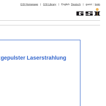
GSI Homepage
|
GSI Library
|
English
Deutsch
|
guest ::
login
zgepulster Laserstrahlung