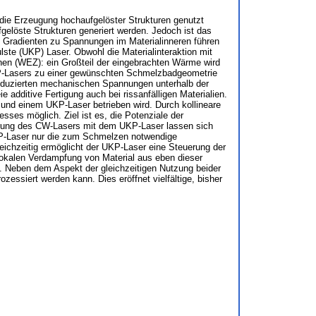
 die Erzeugung hochaufgelöster Strukturen genutzt
elöste Strukturen generiert werden. Jedoch ist das
en Gradienten zu Spannungen im Materialinneren führen
ulste (UKP) Laser. Obwohl die Materialinteraktion mit
en (WEZ): ein Großteil der eingebrachten Wärme wird
UKP-Lasers zu einer gewünschten Schmelzbadgeometrie
 induzierten mechanischen Spannungen unterhalb der
e additive Fertigung auch bei rissanfälligen Materialien.
 und einem UKP-Laser betrieben wird. Durch kollineare
sses möglich. Ziel ist es, die Potenziale der
gerung des CW-Lasers mit dem UKP-Laser lassen sich
KP-Laser nur die zum Schmelzen notwendige
eichzeitig ermöglicht der UKP-Laser eine Steuerung der
okalen Verdampfung von Material aus eben dieser
Neben dem Aspekt der gleichzeitigen Nutzung beider
zessiert werden kann. Dies eröffnet vielfältige, bisher