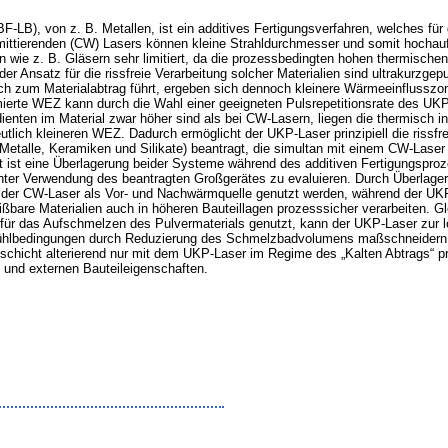
LB), von z. B. Metallen, ist ein additives Fertigungsverfahren, welches für
mittierenden (CW) Lasers können kleine Strahldurchmesser und somit hochaufg
ien wie z. B. Gläsern sehr limitiert, da die prozessbedingten hohen thermisch
er Ansatz für die rissfreie Verarbeitung solcher Materialien sind ultrakurzgep
 zum Materialabtrag führt, ergeben sich dennoch kleinere Wärmeeinflusszon
nimierte WEZ kann durch die Wahl einer geeigneten Pulsrepetitionsrate des 
ienten im Material zwar höher sind als bei CW-Lasern, liegen die thermisch
lich kleineren WEZ. Dadurch ermöglicht der UKP-Laser prinzipiell die rissfrei
Metalle, Keramiken und Silikate) beantragt, die simultan mit einem CW-Laser
t ist eine Überlagerung beider Systeme während des additiven Fertigungsproze
unter Verwendung des beantragten Großgerätes zu evaluieren. Durch Überla
n der CW-Laser als Vor- und Nachwärmquelle genutzt werden, während der U
are Materialien auch in höheren Bauteillagen prozesssicher verarbeiten. Gl
ür das Aufschmelzen des Pulvermaterials genutzt, kann der UKP-Laser zur l
ühlbedingungen durch Reduzierung des Schmelzbadvolumens maßschneidern. 
lschicht alterierend nur mit dem UKP-Laser im Regime des „Kalten Abtrags“ pro
n und externen Bauteileigenschaften.