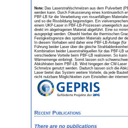
Note:
Das Laserstrahlschmelzen aus dem Pulverbett (PBF-
werden kann. Durch Fokussierung eines kontinuierlich e
PBF-LB für die Verarbeitung von rissanfälligen Material
und so die Rissbildung begünstigen. Ein vielversprechend
einem UKP-Laser in PBF-LB-Prozessen unweigerlich auch
direkt im abgetragenen Material abgeführt. Eine so mi
ausgeprägt werden. Obwohl hierbei die thermischen Grad
Festigkeitsgrenze des spröden Materials aufgrund der deut
In diesem Vorhaben wird daher eine PBF-LB-Anlage (für 
Führung beider Laser über die gleiche Strahlablenkeinhei
Kombination beider Laserstrahlquellen für das PBF-LB 
verschiedene Vorteile beim PBF-LB realisieren. So kan
Wärmemenge einbringt. Somit lassen sich schwerschweißb
Abkühlraten beim PBF-LB. Wird hingegen der CW-Laser f
Schmelze genutzt werden. Dadurch lassen sich die Abk
Laser bietet das System weitere Vorteile, da jede Bautei
nicht nutzbare Möglichkeiten zum Einstellen der interne
Recent Publications
There are no publications