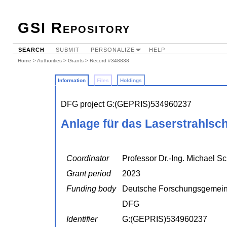
GSI Repository
SEARCH
SUBMIT
PERSONALIZE
HELP
Home
>
Authorities
>
Grants
> Record #348838
Information
Files
Holdings
DFG project G:(GEPRIS)534960237
Anlage für das Laserstrahlsch
Coordinator
Professor Dr.-Ing. Michael S
Grant period
2023
Funding body
Deutsche Forschungsgemein
DFG
Identifier
G:(GEPRIS)534960237