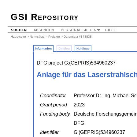
GSI Repository
SUCHEN
ABSENDEN
PERSONALISIEREN
HILFE
Hauptseite
>
Normsätze
>
Projekte
> Datensatz #348838
Information
Dateien
Holdings
DFG project G:(GEPRIS)534960237
Anlage für das Laserstrahlsch
Coordinator
Professor Dr.-Ing. Michael S
Grant period
2023
Funding body
Deutsche Forschungsgemein
DFG
Identifier
G:(GEPRIS)534960237