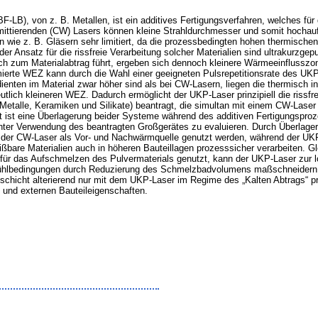
LB), von z. B. Metallen, ist ein additives Fertigungsverfahren, welches für
mittierenden (CW) Lasers können kleine Strahldurchmesser und somit hochaufg
ien wie z. B. Gläsern sehr limitiert, da die prozessbedingten hohen thermisch
er Ansatz für die rissfreie Verarbeitung solcher Materialien sind ultrakurzgep
 zum Materialabtrag führt, ergeben sich dennoch kleinere Wärmeeinflusszon
nimierte WEZ kann durch die Wahl einer geeigneten Pulsrepetitionsrate des 
ienten im Material zwar höher sind als bei CW-Lasern, liegen die thermisch
lich kleineren WEZ. Dadurch ermöglicht der UKP-Laser prinzipiell die rissfrei
Metalle, Keramiken und Silikate) beantragt, die simultan mit einem CW-Laser
t ist eine Überlagerung beider Systeme während des additiven Fertigungsproze
unter Verwendung des beantragten Großgerätes zu evaluieren. Durch Überla
n der CW-Laser als Vor- und Nachwärmquelle genutzt werden, während der U
are Materialien auch in höheren Bauteillagen prozesssicher verarbeiten. Gl
ür das Aufschmelzen des Pulvermaterials genutzt, kann der UKP-Laser zur l
ühlbedingungen durch Reduzierung des Schmelzbadvolumens maßschneidern. 
lschicht alterierend nur mit dem UKP-Laser im Regime des „Kalten Abtrags“ pro
n und externen Bauteileigenschaften.