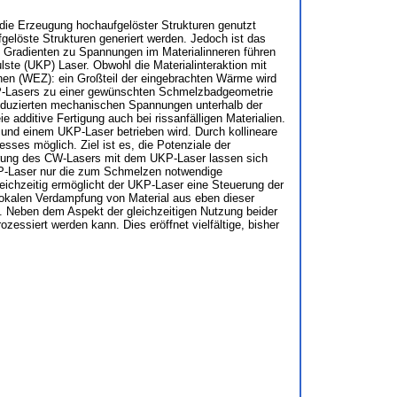
 die Erzeugung hochaufgelöster Strukturen genutzt
elöste Strukturen generiert werden. Jedoch ist das
en Gradienten zu Spannungen im Materialinneren führen
ulste (UKP) Laser. Obwohl die Materialinteraktion mit
en (WEZ): ein Großteil der eingebrachten Wärme wird
UKP-Lasers zu einer gewünschten Schmelzbadgeometrie
 induzierten mechanischen Spannungen unterhalb der
e additive Fertigung auch bei rissanfälligen Materialien.
 und einem UKP-Laser betrieben wird. Durch kollineare
sses möglich. Ziel ist es, die Potenziale der
gerung des CW-Lasers mit dem UKP-Laser lassen sich
KP-Laser nur die zum Schmelzen notwendige
eichzeitig ermöglicht der UKP-Laser eine Steuerung der
okalen Verdampfung von Material aus eben dieser
Neben dem Aspekt der gleichzeitigen Nutzung beider
zessiert werden kann. Dies eröffnet vielfältige, bisher