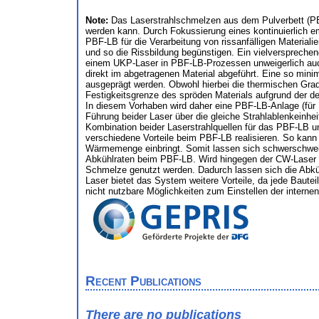
Note:
Das Laserstrahlschmelzen aus dem Pulverbett (PBF-
werden kann. Durch Fokussierung eines kontinuierlich e
PBF-LB für die Verarbeitung von rissanfälligen Material
und so die Rissbildung begünstigen. Ein vielversprechend
einem UKP-Laser in PBF-LB-Prozessen unweigerlich auch
direkt im abgetragenen Material abgeführt. Eine so mi
ausgeprägt werden. Obwohl hierbei die thermischen Grad
Festigkeitsgrenze des spröden Materials aufgrund der deut
In diesem Vorhaben wird daher eine PBF-LB-Anlage (für 
Führung beider Laser über die gleiche Strahlablenkeinhei
Kombination beider Laserstrahlquellen für das PBF-LB 
verschiedene Vorteile beim PBF-LB realisieren. So kan
Wärmemenge einbringt. Somit lassen sich schwerschweißb
Abkühlraten beim PBF-LB. Wird hingegen der CW-Laser f
Schmelze genutzt werden. Dadurch lassen sich die Abk
Laser bietet das System weitere Vorteile, da jede Bautei
nicht nutzbare Möglichkeiten zum Einstellen der interne
Recent Publications
There are no publications