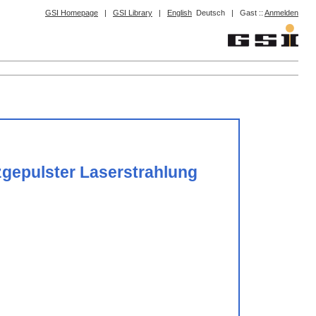
GSI Homepage
|
GSI Library
|
English
Deutsch
|
Gast ::
Anmelden
zgepulster Laserstrahlung