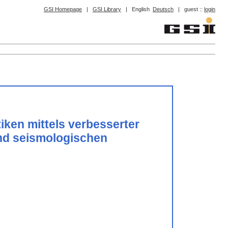
GSI Homepage
|
GSI Library
|
English
Deutsch
|
guest ::
login
iken mittels verbesserter
nd seismologischen