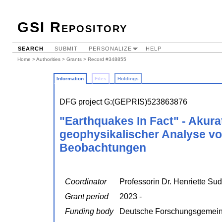
GSI Repository
SEARCH
SUBMIT
PERSONALIZE
HELP
Home
>
Authorities
>
Grants
> Record #348855
Information
Files
Holdings
DFG project G:(GEPRIS)523863876
"Earthquakes In Fact" - Akur
geophysikalischer Analyse v
Beobachtungen
Coordinator
Professorin Dr. Henriette Su
Grant period
2023 -
Funding body
Deutsche Forschungsgemein