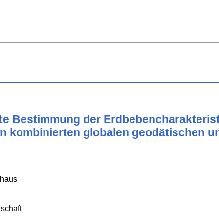
ate Bestimmung der Erdbebencharakterist
on kombinierten globalen geodätischen u
dhaus
schaft