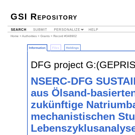
GSI Repository
SEARCH
SUBMIT
PERSONALIZE
HELP
Home
>
Authorities
>
Grants
> Record #348902
Information
Files
Holdings
DFG project G:(GEPRI
NSERC-DFG SUSTAIN:
aus Ölsand-basierte
zukünftige Natriumba
mechanistischen Stu
Lebenszyklusanalys