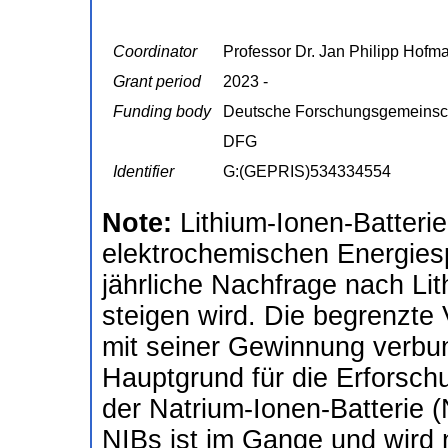
Coordinator
Professor Dr. Jan Philipp Hofma
Grant period
2023 -
Funding body
Deutsche Forschungsgemeinsc
DFG
Identifier
G:(GEPRIS)534334554
Note:
Lithium-Ionen-Batterien
elektrochemischen Energiesp
jährliche Nachfrage nach Li
steigen wird. Die begrenzte 
mit seiner Gewinnung verbu
Hauptgrund für die Erforschu
der Natrium-Ionen-Batterie 
NIBs ist im Gange und wird 