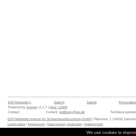
GSI Repository:
Search
Submit
Personalize
Powered by
Invenio
v1.1.7 |
join2_v2606
Contact:
Content:
gsilibrary@gsi.de
Technical questi
GSI Helmholtzzentrum für Schwerionenforschung GmbH
| Planckstr. 1 | 64291 Darmsta
Legal notice
/
Impressum
|
Data privacy protection
/
Datenschutz
We use cookies to improv