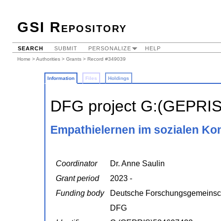
GSI Repository
SEARCH
SUBMIT
PERSONALIZE
HELP
Home
>
Authorities
>
Grants
> Record #349039
Information
Files
Holdings
DFG project G:(GEPRI
Empathielernen im sozialen Ko
Coordinator
Dr. Anne Saulin
Grant period
2023 -
Funding body
Deutsche Forschungsgemeinsc
DFG