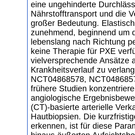
eine ungehinderte Durchläss
Nährstofftransport und die 
großer Bedeutung. Elastisch
zunehmend, beginnend um de
lebenslang nach Richtung per
keine Therapie für PXE verf
vielversprechende Ansätze a
Krankheitsverlauf zu verlangs
NCT04868578, NCT0486857
frühere Studien konzentrieren
angiologische Ergebnisbew
(CT)-basierte arterielle Ver
Hautbiopsien. Die kurzfristi
erkennen, ist für diese Para