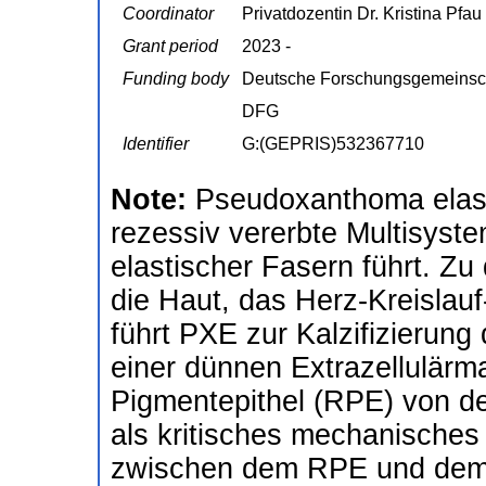
Coordinator
Privatdozentin Dr. Kristina Pfau
Grant period
2023 -
Funding body
Deutsche Forschungsgemeinsc
DFG
Identifier
G:(GEPRIS)532367710
Note:
Pseudoxanthoma elast
rezessiv vererbte Multisyste
elastischer Fasern führt. Z
die Haut, das Herz-Kreisla
führt PXE zur Kalzifizierun
einer dünnen Extrazellulärmat
Pigmentepithel (RPE) von de
als kritisches mechanisches
zwischen dem RPE und dem s