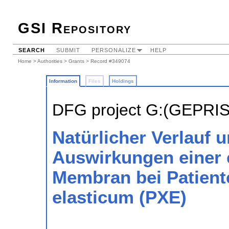
GSI Repository
SEARCH
SUBMIT
PERSONALIZE
HELP
Home
>
Authorities
>
Grants
> Record #349074
Information
Files
Holdings
DFG project G:(GEPRI
Natürlicher Verlauf u
Auswirkungen einer 
Membran bei Patien
elasticum (PXE)