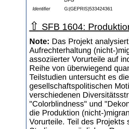
DFG
Identifier
G:(GEPRIS)533424361
⇧
SFB 1604: Produktio
Note:
Das Projekt analysier
Aufrechterhaltung (nicht-)mig
assoziierter Vorurteile auf in
Reihe von überwiegend quant
Teilstudien untersucht es die
gesellschaftspolitischen Mot
verschiedenen Diversitätsstra
"Colorblindness" und "Dekons
die Produktion (nicht-)migran
Vorurteile. Teil des Projekts