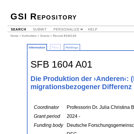
GSI Repository
SEARCH
SUBMIT
PERSONALIZE
HELP
Home
>
Authorities
>
Grants
> Record #349149
Information
Files
Holdings
SFB 1604 A01
Die Produktion der ›Anderen‹: 
migrationsbezogener Differenz 
Coordinator
Professorin Dr. Julia Christina 
Grant period
2024 -
Funding body
Deutsche Forschungsgemeinsc