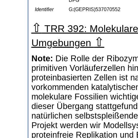
DFG
Identifier
G:(GEPRIS)537070552
⇧
TRR 392: Molekulare 
⇧
Umgebungen
Note:
Die Rolle der Ribozy
primitiven Vorläuferzellen 
proteinbasierten Zellen ist n
vorkommenden katalytische
molekulare Fossilien wichtig
dieser Übergang stattgefun
natürlichen selbstspleißende
Projekt werden wir Modellsy
proteinfreie Replikation u