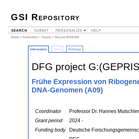
GSI Repository
SEARCH
SUBMIT
PERSONALIZE
HELP
Home
>
Authorities
>
Grants
> Record #349188
Information
Files
Holdings
DFG project G:(GEPRI
Frühe Expression von Ribogen
DNA-Genomen (A09)
Coordinator
Professor Dr. Hannes Mutschler
Grant period
2024 -
Funding body
Deutsche Forschungsgemeinsc