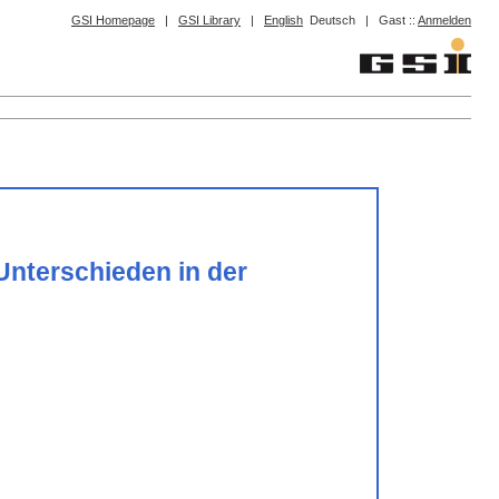
GSI Homepage
|
GSI Library
|
English
Deutsch
|
Gast ::
Anmelden
 Unterschieden in der