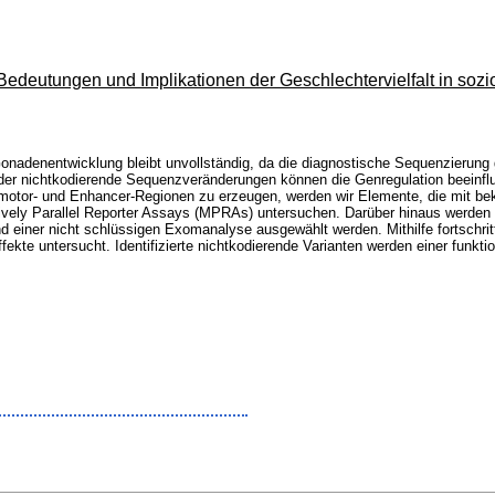
edeutungen und Implikationen der Geschlechtervielfalt in sozi
Gonadenentwicklung bleibt unvollständig, da die diagnostische Sequenzierung
der nichtkodierende Sequenzveränderungen können die Genregulation beeinfl
omotor- und Enhancer-Regionen zu erzeugen, werden wir Elemente, die mit b
vely Parallel Reporter Assays (MPRAs) untersuchen. Darüber hinaus werden
nd einer nicht schlüssigen Exomanalyse ausgewählt werden. Mithilfe fortschr
ekte untersucht. Identifizierte nichtkodierende Varianten werden einer funkti