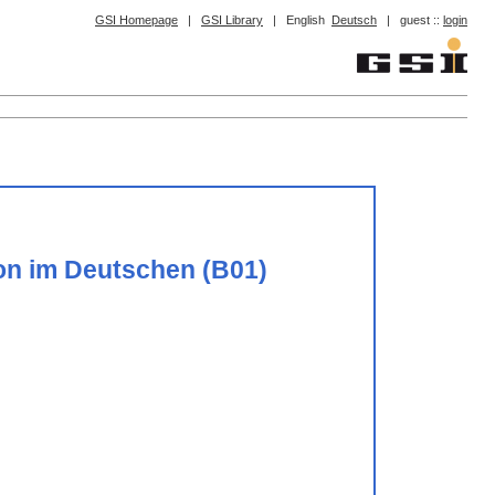
GSI Homepage
|
GSI Library
|
English
Deutsch
|
guest ::
login
ion im Deutschen (B01)