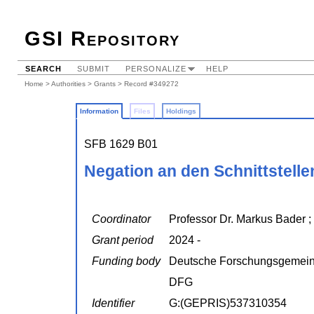
GSI Repository
SEARCH
SUBMIT
PERSONALIZE
HELP
Home
>
Authorities
>
Grants
> Record #349272
Information
Files
Holdings
SFB 1629 B01
Negation an den Schnittstelle
Coordinator
Professor Dr. Markus Bader ;
Grant period
2024 -
Funding body
Deutsche Forschungsgemein
DFG
Identifier
G:(GEPRIS)537310354