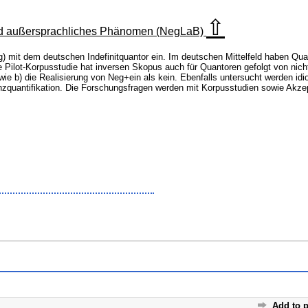
⇧
nd außersprachliches Phänomen (NegLaB)
g) mit dem deutschen Indefinitquantor ein. Im deutschen Mittelfeld haben Qu
e Pilot-Korpusstudie hat inversen Skopus auch für Quantoren gefolgt von nic
e b) die Realisierung von Neg+ein als kein. Ebenfalls untersucht werden idio
nzquantifikation. Die Forschungsfragen werden mit Korpusstudien sowie Akzep
Add to p