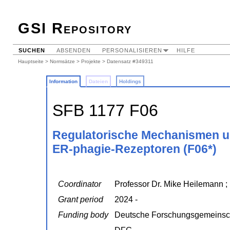
GSI Repository
SUCHEN
ABSENDEN
PERSONALISIEREN
HILFE
Hauptseite
>
Normsätze
>
Projekte
> Datensatz #349311
Information
Dateien
Holdings
SFB 1177 F06
Regulatorische Mechanismen u
ER-phagie-Rezeptoren (F06*)
Coordinator
Professor Dr. Mike Heilemann ; 
Grant period
2024 -
Funding body
Deutsche Forschungsgemeinsc