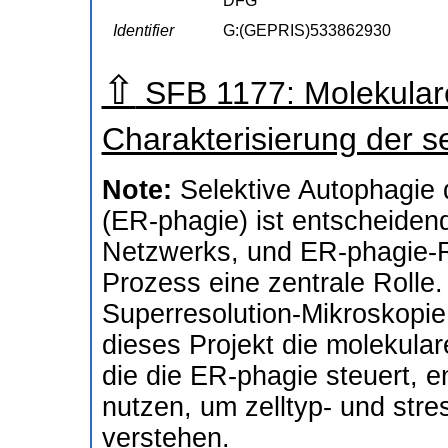
DFG
Identifier
G:(GEPRIS)533862930
⇧
SFB 1177: Molekulare
Charakterisierung der s
Note:
Selektive Autophagie
(ER-phagie) ist entscheiden
Netzwerks, und ER-phagie-R
Prozess eine zentrale Rolle.
Superresolution-Mikroskopie
dieses Projekt die molekular
die die ER-phagie steuert, 
nutzen, um zelltyp- und st
verstehen.