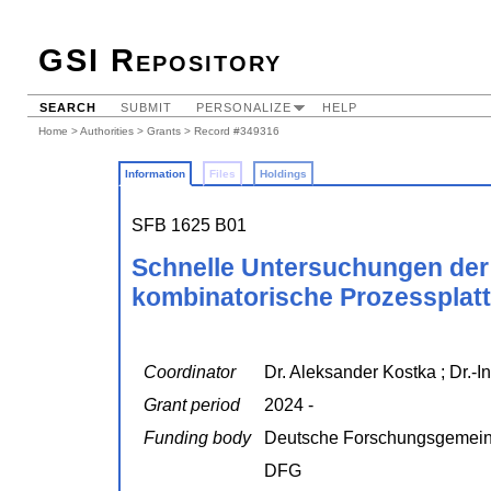
GSI Repository
SEARCH
SUBMIT
PERSONALIZE
HELP
Home
>
Authorities
>
Grants
> Record #349316
Information
Files
Holdings
SFB 1625 B01
Schnelle Untersuchungen der
kombinatorische Prozessplat
Coordinator
Dr. Aleksander Kostka ; Dr.-In
Grant period
2024 -
Funding body
Deutsche Forschungsgemein
DFG