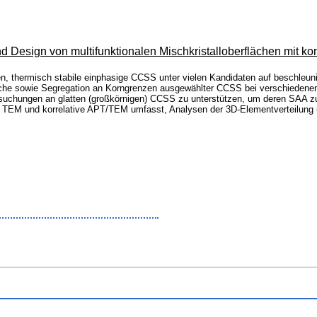
d Design von multifunktionalen Mischkristalloberflächen mit
n, thermisch stabile einphasige CCSS unter vielen Kandidaten auf beschleun
he sowie Segregation an Korngrenzen ausgewählter CCSS bei verschiedenen 
ersuchungen an glatten (großkörnigen) CCSS zu unterstützen, um deren SAA z
, TEM und korrelative APT/TEM umfasst, Analysen der 3D-Elementverteilung u