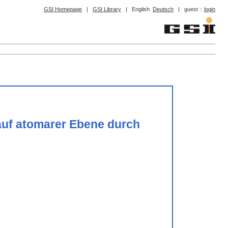
GSI Homepage
|
GSI Library
|
English
Deutsch
|
guest ::
login
uf atomarer Ebene durch