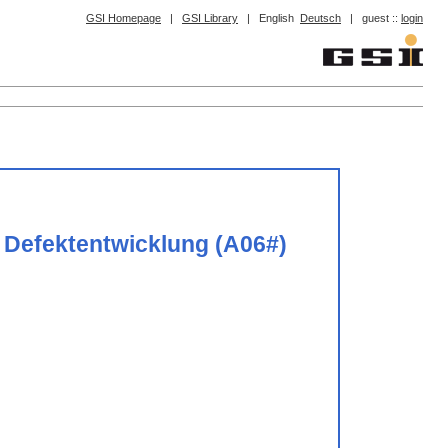
GSI Homepage
|
GSI Library
|
English
Deutsch
|
guest ::
login
 Defektentwicklung (A06#)