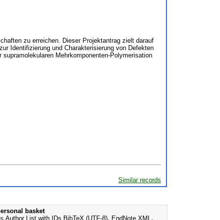
aften zu erreichen. Dieser Projektantrag zielt darauf
zur Identifizierung und Charakterisierung von Defekten
der supramolekularen Mehrkomponenten-Polymerisation
Similar records
ersonal basket
as
Author List with IDs
BibTeX (UTF-8)
,
EndNote XML
,