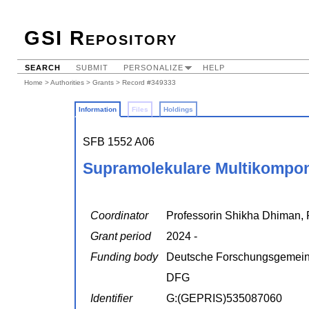
GSI Repository
SEARCH
SUBMIT
PERSONALIZE
HELP
Home
>
Authorities
>
Grants
> Record #349333
Information
Files
Holdings
SFB 1552 A06
Supramolekulare Multikompone
Coordinator
Professorin Shikha Dhiman, 
Grant period
2024 -
Funding body
Deutsche Forschungsgemein
DFG
Identifier
G:(GEPRIS)535087060