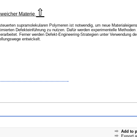
⇧
 weicher Materie
euerten supramolekularen Polymeren ist notwendig, um neue Materialeigensch
optimierten Defekteinführung zu nutzen. Dafür werden experimentelle Methoden 
 erarbeitet. Ferner werden Defekt-Engineering-Strategien unter Verwendung 
llungswege entwickelt.
Add to p
Export 