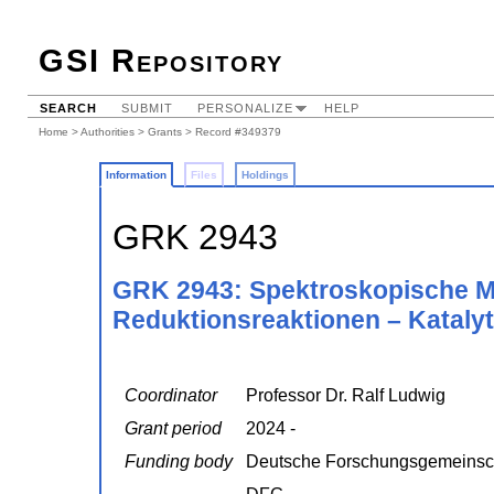
GSI Repository
SEARCH
SUBMIT
PERSONALIZE
HELP
Home
>
Authorities
>
Grants
> Record #349379
Information
Files
Holdings
GRK 2943
GRK 2943: Spektroskopische M
Reduktionsreaktionen – Kataly
Coordinator
Professor Dr. Ralf Ludwig
Grant period
2024 -
Funding body
Deutsche Forschungsgemeinsc