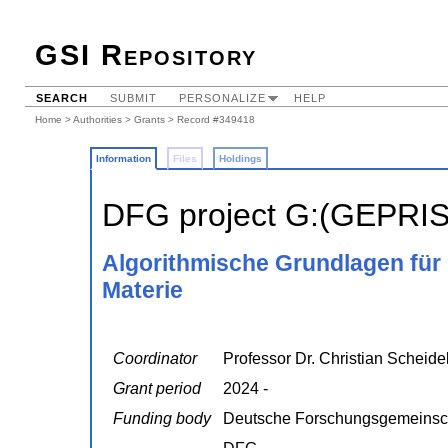
GSI Repository
SEARCH
SUBMIT
PERSONALIZE
HELP
Home
>
Authorities
>
Grants
> Record #349418
Information
Files
Holdings
DFG project G:(GEPRI
Algorithmische Grundlagen für
Materie
Coordinator
Professor Dr. Christian Scheide
Grant period
2024 -
Funding body
Deutsche Forschungsgemeinsc