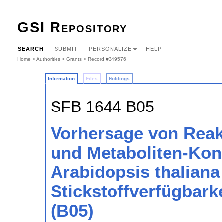
GSI Repository
SEARCH
SUBMIT
PERSONALIZE
HELP
Home
>
Authorities
>
Grants
> Record #349576
Information
Files
Holdings
SFB 1644 B05
Vorhersage von Rea
und Metaboliten-Kon
Arabidopsis thaliana
Stickstoffverfügbar
(B05)