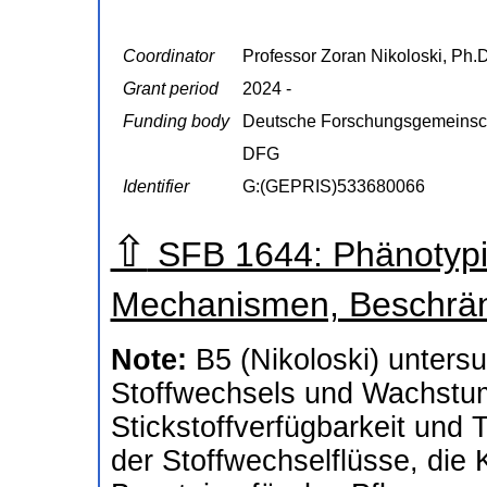
Coordinator
Professor Zoran Nikoloski, Ph.D
Grant period
2024 -
Funding body
Deutsche Forschungsgemeinsc
DFG
Identifier
G:(GEPRIS)533680066
⇧
SFB 1644: Phänotypisc
Mechanismen, Beschrän
Note:
B5 (Nikoloski) untersu
Stoffwechsels und Wachstum
Stickstoffverfügbarkeit und
der Stoffwechselflüsse, die 