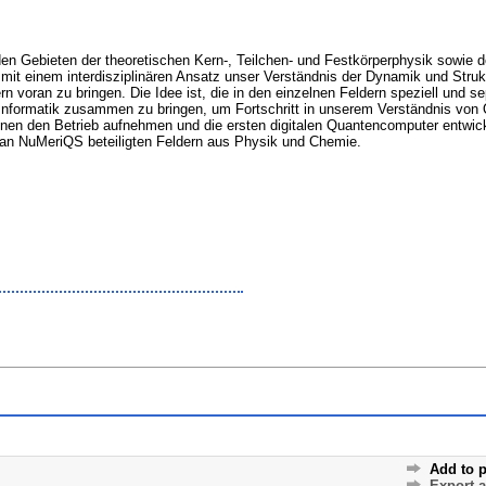
den Gebieten der theoretischen Kern-, Teilchen- und Festkörperphysik sowie 
it einem interdisziplinären Ansatz unser Verständnis der Dynamik und Struk
 voran zu bringen. Die Idee ist, die in den einzelnen Feldern speziell und 
 Informatik zusammen zu bringen, um Fortschritt in unserem Verständnis v
tionen den Betrieb aufnehmen und die ersten digitalen Quantencomputer entwic
n an NuMeriQS beteiligten Feldern aus Physik und Chemie.
Add to p
Export 