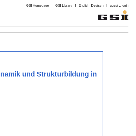
GSI Homepage
|
GSI Library
|
English
Deutsch
|
guest ::
login
amik und Strukturbildung in