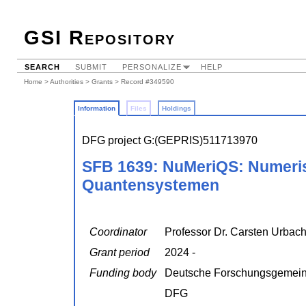
GSI Repository
SEARCH
SUBMIT
PERSONALIZE
HELP
Home
>
Authorities
>
Grants
> Record #349590
Information
Files
Holdings
DFG project G:(GEPRIS)511713970
SFB 1639: NuMeriQS: Numeris
Quantensystemen
Coordinator
Professor Dr. Carsten Urbac
Grant period
2024 -
Funding body
Deutsche Forschungsgemein
DFG