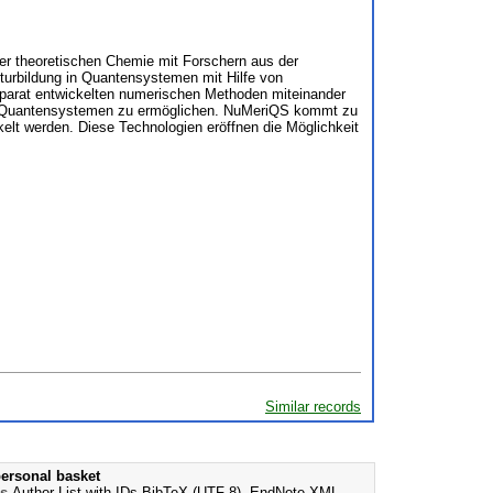
der theoretischen Chemie mit Forschern aus der
turbildung in Quantensystemen mit Hilfe von
separat entwickelten numerischen Methoden miteinander
on Quantensystemen zu ermöglichen. NuMeriQS kommt zu
kelt werden. Diese Technologien eröffnen die Möglichkeit
Similar records
ersonal basket
as
Author List with IDs
BibTeX (UTF-8)
,
EndNote XML
,