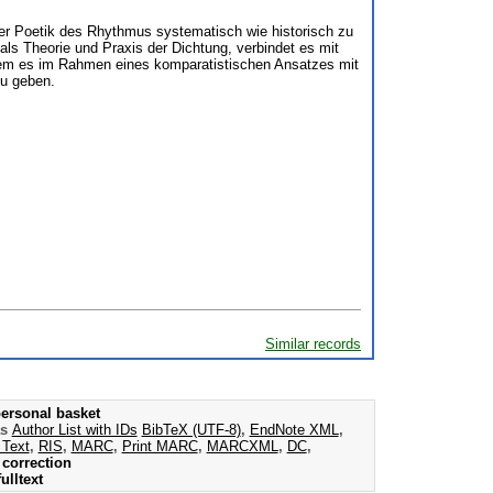
ner Poetik des Rhythmus systematisch wie historisch zu
als Theorie und Praxis der Dichtung, verbindet es mit
ndem es im Rahmen eines komparatistischen Ansatzes mit
zu geben.
Similar records
ersonal basket
as
Author List with IDs
BibTeX (UTF-8)
,
EndNote XML
,
 Text
,
RIS
,
MARC
,
Print MARC
,
MARCXML
,
DC
,
correction
ulltext