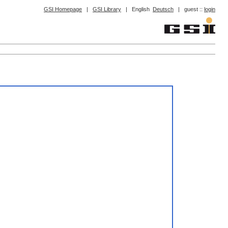
GSI Homepage
|
GSI Library
|
English
Deutsch
|
guest ::
login