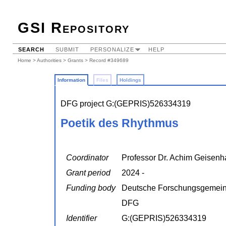
GSI Repository
SEARCH
SUBMIT
PERSONALIZE
HELP
Home
>
Authorities
>
Grants
> Record #349689
Information
Files
Holdings
DFG project G:(GEPRIS)526334319
Poetik des Rhythmus
Coordinator
Professor Dr. Achim Geisenh
Grant period
2024 -
Funding body
Deutsche Forschungsgemein
DFG
Identifier
G:(GEPRIS)526334319