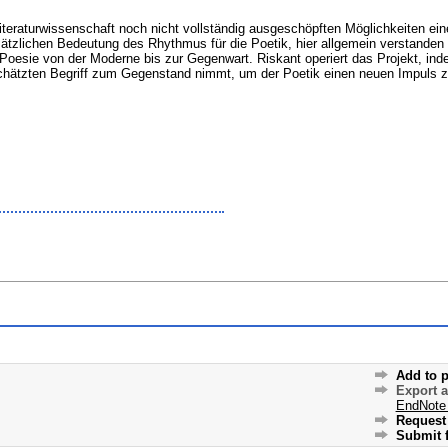
Literaturwissenschaft noch nicht vollständig ausgeschöpften Möglichkeiten ei
dsätzlichen Bedeutung des Rhythmus für die Poetik, hier allgemein verstanden 
 Poesie von der Moderne bis zur Gegenwart. Riskant operiert das Projekt, i
schätzten Begriff zum Gegenstand nimmt, um der Poetik einen neuen Impuls 
Add to p
Export 
EndNote
Request 
Submit f