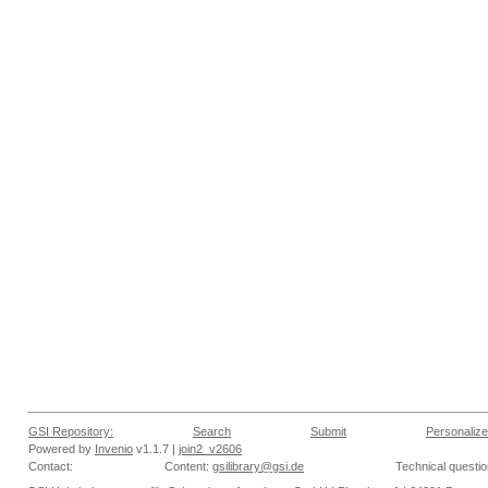
GSI Repository:
Search
Submit
Personalize
Powered by
Invenio
v1.1.7 |
join2_v2606
Contact:
Content:
gsilibrary@gsi.de
Technical questi