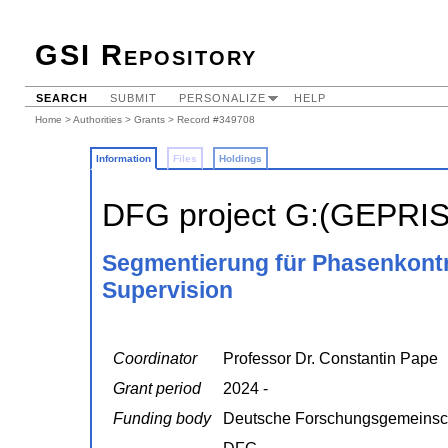
GSI Repository
SEARCH
SUBMIT
PERSONALIZE
HELP
Home
>
Authorities
>
Grants
> Record #349708
Information
Files
Holdings
DFG project G:(GEPRI
Segmentierung für Phasenkontr
Supervision
Coordinator
Professor Dr. Constantin Pape
Grant period
2024 -
Funding body
Deutsche Forschungsgemeinsc