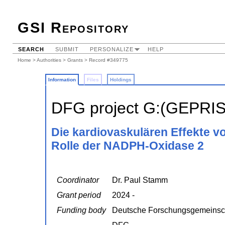
GSI Repository
SEARCH
SUBMIT
PERSONALIZE
HELP
Home
>
Authorities
>
Grants
> Record #349775
Information
Files
Holdings
DFG project G:(GEPRI
Die kardiovaskulären Effekte v
Rolle der NADPH-Oxidase 2
Coordinator
Dr. Paul Stamm
Grant period
2024 -
Funding body
Deutsche Forschungsgemeinsc