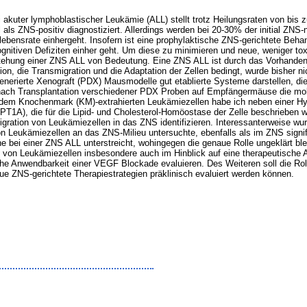
akuter lymphoblastischer Leukämie (ALL) stellt trotz Heilungsraten von bis 
l als ZNS-positiv diagnostiziert. Allerdings werden bei 20-30% der initial ZN
lebensrate einhergeht. Insofern ist eine prophylaktische ZNS-gerichtete Behan
nitiven Defiziten einher geht. Um diese zu minimieren und neue, weniger to
tehung einer ZNS ALL von Bedeutung. Eine ZNS ALL ist durch das Vorhanden
on, die Transmigration und die Adaptation der Zellen bedingt, wurde bisher nic
enerierte Xenograft (PDX) Mausmodelle gut etablierte Systeme darstellen, di
h nach Transplantation verschiedener PDX Proben auf Empfängermäuse die m
em Knochenmark (KM)-extrahierten Leukämiezellen habe ich neben einer Hy
, die für die Lipid- und Cholesterol-Homöostase der Zelle beschrieben wur
gration von Leukämiezellen in das ZNS identifizieren. Interessanterweise wur
n Leukämiezellen an das ZNS-Milieu untersuchte, ebenfalls als im ZNS signifika
e bei einer ZNS ALL unterstreicht, wohingegen die genaue Rolle ungeklärt ble
on von Leukämiezellen insbesondere auch im Hinblick auf eine therapeutische A
he Anwendbarkeit einer VEGF Blockade evaluieren. Des Weiteren soll die Roll
e ZNS-gerichtete Therapiestrategien präklinisch evaluiert werden können.