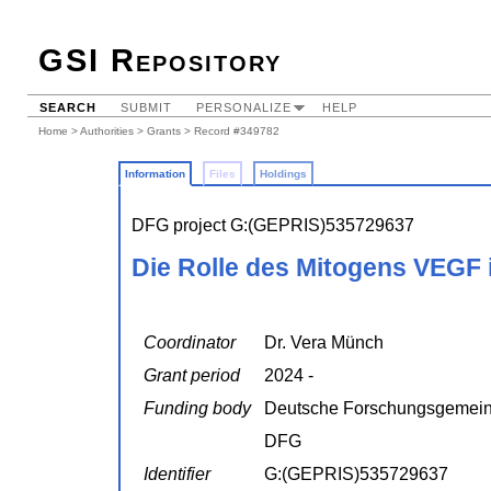
GSI Repository
SEARCH
SUBMIT
PERSONALIZE
HELP
Home
>
Authorities
>
Grants
> Record #349782
Information
Files
Holdings
DFG project G:(GEPRIS)535729637
Die Rolle des Mitogens VEGF 
Coordinator
Dr. Vera Münch
Grant period
2024 -
Funding body
Deutsche Forschungsgemein
DFG
Identifier
G:(GEPRIS)535729637