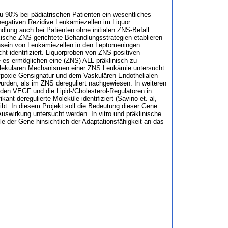
zu 90% bei pädiatrischen Patienten ein wesentliches
S-negativen Rezidive Leukämiezellen im Liquor
dlung auch bei Patienten ohne initialen ZNS-Befall
xische ZNS-gerichtete Behandlungsstrategien etablieren
sein von Leukämiezellen in den Leptomeningen
ht identifiziert. Liquorproben von ZNS-positiven
e es ermöglichen eine (ZNS) ALL präklinisch zu
olekularen Mechanismen einer ZNS Leukämie untersucht
poxie-Gensignatur und dem Vaskulären Endothelialen
den, als im ZNS dereguliert nachgewiesen. In weiteren
den VEGF und die Lipid-/Cholesterol-Regulatoren in
nt deregulierte Moleküle identifiziert (Savino et. al,
ibt. In diesem Projekt soll die Bedeutung dieser Gene
uswirkung untersucht werden. In vitro und präklinische
e der Gene hinsichtlich der Adaptationsfähigkeit an das