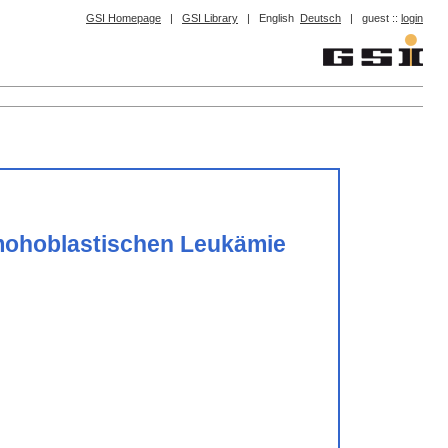
GSI Homepage
|
GSI Library
|
English
Deutsch
|
guest ::
login
ymohoblastischen Leukämie