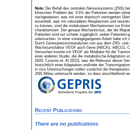
Note:
Der Befall des zentralen Nervensystems (ZNS) bei 
klinisches Problem dar. 3-5% der Patienten werden initia
nachgewiesen, was mit einer drastisch verringerten Über
essentiell, was mit sekundären Neoplasmen und neurokog
zu können, sind die molekularen Mechanismen zur Ents
charakterisiert. Der genaue Mechanismus, der die Migrati
Patienten sind nur schwer zugänglich, wobei Patienten-g
untersuchen. In einer vorangegangenen Arbeit habe ic
Durch Genexpressionsanalysen von aus dem ZNS- und d
Wachstumsfaktor VEGF auch Gene (ABCA1, ABCG1, CPT1A)
Versuchen konnte ich VEGF als Mediator für die Transmi
einer anderen Studie, die die metabolische Adaptation vo
2020; Cousins et. Al 2022), was die Relevanz dieser Gen
hinsichtlich einer Adaptation und/oder der Transmigrati
in vivo Untersuchungen sollen zunächst die therapeutisc
ZNS Milieu untersucht werden, so dass anschließend neu
Recent Publications
There are no publications