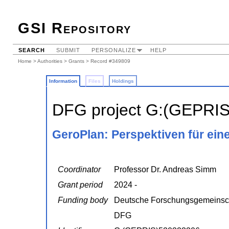
GSI Repository
SEARCH
SUBMIT
PERSONALIZE
HELP
Home
>
Authorities
>
Grants
> Record #349809
Information
Files
Holdings
DFG project G:(GEPRI
GeroPlan: Perspektiven für eine
Coordinator
Professor Dr. Andreas Simm
Grant period
2024 -
Funding body
Deutsche Forschungsgemeinsc
DFG