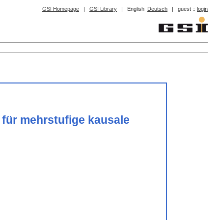
GSI Homepage
|
GSI Library
|
English
Deutsch
|
guest ::
login
für mehrstufige kausale