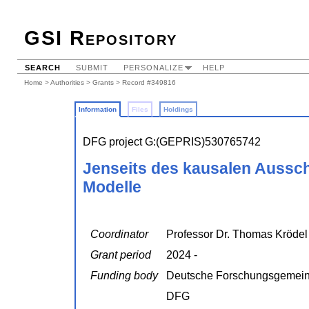
GSI Repository
SEARCH
SUBMIT
PERSONALIZE
HELP
Home
>
Authorities
>
Grants
> Record #349816
Information
Files
Holdings
DFG project G:(GEPRIS)530765742
Jenseits des kausalen Aussc
Modelle
Coordinator
Professor Dr. Thomas Krödel
Grant period
2024 -
Funding body
Deutsche Forschungsgemein
DFG