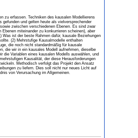
en zu erfassen. Techniken des kausalen Modellierens
s gefunden und gelten heute als vielversprechender
n sowie zwischen verschiedenen Ebenen. Es sind zwar
 Ebenen miteinander zu konkurrieren scheinen), aber
1) Was ist der beste Rahmen dafür, kausale Beziehungen
ollte. (2) Mehrstufige Kausalmodelle enthalten
e, die noch nicht standardmäßig für kausale
n, die wir in ein kausales Modell aufnehmen, dieselbe
 wir die Variablen eines kausalen Modells auswählen, und
 mehrstufigen Kausalität, der diese Herausforderungen
ntwickeln. Methodisch verfolgt das Projekt den Ansatz
ibungen zu liefern. Dies soll nicht nur neues Licht auf
ndnis von Verursachung im Allgemeinen.