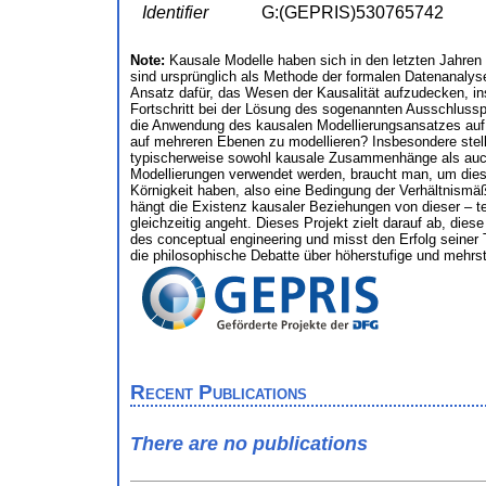
Identifier
G:(GEPRIS)530765742
Note:
Kausale Modelle haben sich in den letzten Jahre
sind ursprünglich als Methode der formalen Datenanalys
Ansatz dafür, das Wesen der Kausalität aufzudecken, i
Fortschritt bei der Lösung des sogenannten Ausschlussp
die Anwendung des kausalen Modellierungsansatzes auf 
auf mehreren Ebenen zu modellieren? Insbesondere stellt
typischerweise sowohl kausale Zusammenhänge als auch
Modellierungen verwendet werden, braucht man, um diese
Körnigkeit haben, also eine Bedingung der Verhältnismäßi
hängt die Existenz kausaler Beziehungen von dieser – te
gleichzeitig angeht. Dieses Projekt zielt darauf ab, die
des conceptual engineering und misst den Erfolg seiner T
die philosophische Debatte über höherstufige und mehrs
Recent Publications
There are no publications