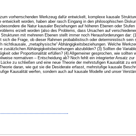
n zum vorherrschenden Werkzeug dafür entwickelt, komplexe kausale Struktur
e entwickelt worden, haben aber rasch Eingang in den philosophischen Diskur
nsbesondere die Natur kausaler Beziehungen auf höheren Ebenen oder Stufe
roblems erzielt worden (also des Problems, dass Ursachen auf verschiedenen
Strukturen mit mehreren Ebenen stellt immer noch Herausforderungen dar: (
 sich die Frage, ob dieser Rahmen probabilistisch oder deterministisch sein s
 nichtkausale, „metaphysische“ Abhängigkeitsbeziehungen. Welche Werkzeug
 zusätzlichen Abhängigkeitsbeziehungen abzubilden? (3) Sollten die Variable
gkeit oder Proportionalität erfüllen? (4) Allgemeiner gesprochen, wie sollten
ilweise normativen – Entscheidung ab? Noch fehlt ein integrierter Ansatz zur
se Lücke zu schließen und eine neue Theorie der mehrstufigen Kausalität zu e
heorie daran, wie gut sie die Desiderate erfasst, mehrstufige kausale Beschre
tufige Kausalität werfen, sondern auch auf kausale Modelle und unser Verstä