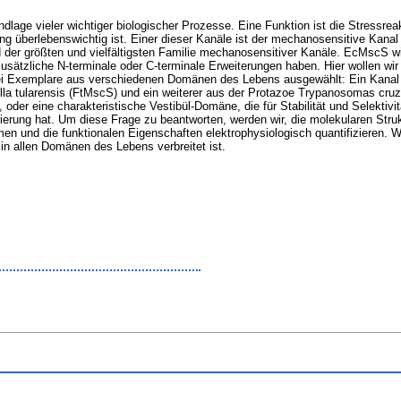
lage vieler wichtiger biologischer Prozesse. Eine Funktion ist die Stressre
 überlebenswichtig ist. Einer dieser Kanäle ist der mechanosensitive Kanal mi
ed der größten und vielfältigsten Familie mechanosensitiver Kanäle. EcMscS 
zusätzliche N-terminale oder C-terminale Erweiterungen haben. Hier wollen wi
drei Exemplare aus verschiedenen Domänen des Lebens ausgewählt: Ein Kan
a tularensis (FtMscS) und ein weiterer aus der Protazoe Trypanosomas cruzi
der eine charakteristische Vestibül-Domäne, die für Stabilität und Selektivit
ierung hat. Um diese Frage zu beantworten, werden wir, die molekularen Struk
en und die funktionalen Eigenschaften elektrophysiologisch quantifizieren. 
 in allen Domänen des Lebens verbreitet ist.