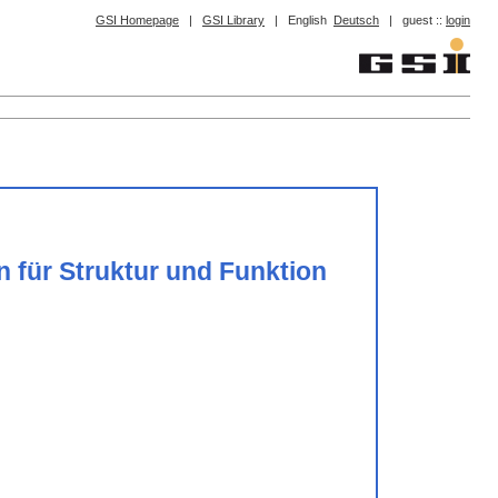
GSI Homepage
|
GSI Library
|
English
Deutsch
|
guest ::
login
n für Struktur und Funktion