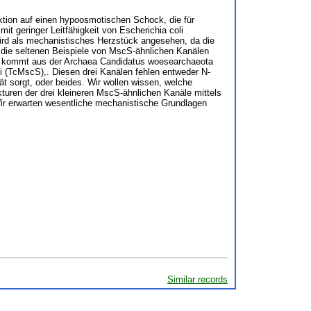
aktion auf einen hypoosmotischen Schock, die für
t geringer Leitfähigkeit von Escherichia coli
wird als mechanistisches Herzstück angesehen, da die
r die seltenen Beispiele von MscS-ähnlichen Kanälen
al kommt aus der Archaea Candidatus woesearchaeota
 (TcMscS),. Diesen drei Kanälen fehlen entweder N-
ät sorgt, oder beides. Wir wollen wissen, welche
turen der drei kleineren MscS-ähnlichen Kanäle mittels
Wir erwarten wesentliche mechanistische Grundlagen
Similar records