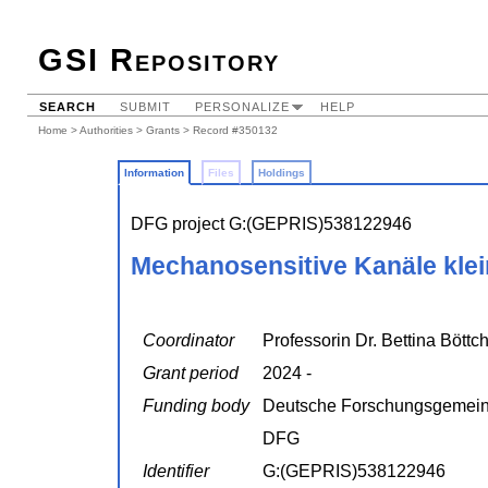
GSI Repository
SEARCH
SUBMIT
PERSONALIZE
HELP
Home
>
Authorities
>
Grants
> Record #350132
Information
Files
Holdings
DFG project G:(GEPRIS)538122946
Mechanosensitive Kanäle klein
Coordinator
Professorin Dr. Bettina Böttc
Grant period
2024 -
Funding body
Deutsche Forschungsgemein
DFG
Identifier
G:(GEPRIS)538122946