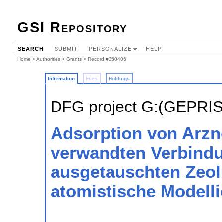
GSI Repository
SEARCH
SUBMIT
PERSONALIZE
HELP
Home
>
Authorities
>
Grants
> Record #350406
Information
Files
Holdings
DFG project G:(GEPRI
Adsorption von Arzne
verwandten Verbindu
ausgetauschten Zeoli
atomistische Modell