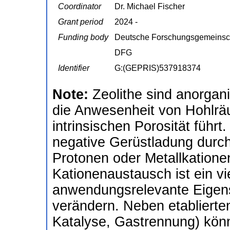
Coordinator
Dr. Michael Fischer
Grant period
2024 -
Funding body
Deutsche Forschungsgemeinsc
DFG
Identifier
G:(GEPRIS)537918374
Note:
Zeolithe sind anorgan
die Anwesenheit von Hohlräum
intrinsischen Porosität führt.
negative Gerüstladung durch
Protonen oder Metallkatione
Kationenaustausch ist ein vi
anwendungsrelevante Eigens
verändern. Neben etablierte
Katalyse, Gastrennung) könn