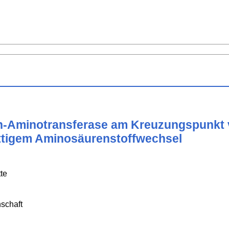
n-Aminotransferase am Kreuzungspunkt vo
ttigem Aminosäurenstoffwechsel
te
schaft