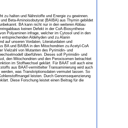
ht zu halten und Nährstoffe und Energie zu gewinnen.
cil und Beta-Aminoisobutyrat (BAIBA) aus Thymin gebildet
 unbekannt. BA kann nicht nur in den weiteren Abbau
dinringabbaus keinen Defekt in der CoA-Biosynthese
von Polyaminen infrage, welcher im Cytosol und in den
n entsprechenden Aldehyden und zu Alanin
nd auf unseren Vordaten, Literaturdaten und
dass BA und BAIBA in den Mitochondrien zu Acetyl-CoA
er Vielzahl von Mutanten des Pyrimidin- und
wechselmodell überführen. Dieses soll Pyrimidin- und
ol, den Mitochondrien und den Peroxisomen betrachtet
nktion im Stoffwechsel geklärt. Für BAAT soll auch eine
kstoffs aus BAAT-vermittelter Transaminierung wird auch
ut werden, was Transkriptionsdaten vermutet lassen. So
ei Kohlenstoffmangel leisten. Durch Genomsequenzierung
ärt. Diese Forschung leistet einen Beitrag für die