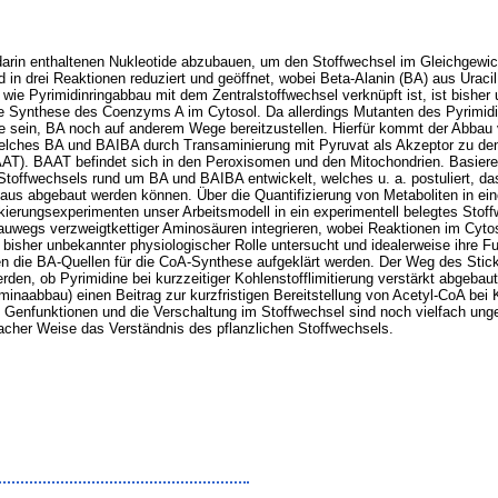
 darin enthaltenen Nukleotide abzubauen, um den Stoffwechsel im Gleichgewic
rd in drei Reaktionen reduziert und geöffnet, wobei Beta-Alanin (BA) aus Ura
ie Pyrimidinringabbau mit dem Zentralstoffwechsel verknüpft ist, ist bisher
r die Synthese des Coenzyms A im Cytosol. Da allerdings Mutanten des Pyrimi
ge sein, BA noch auf anderem Wege bereitzustellen. Hierfür kommt der Abbau 
elches BA und BAIBA durch Transaminierung mit Pyruvat als Akzeptor zu de
AAT). BAAT befindet sich in den Peroxisomen und den Mitochondrien. Basiere
 Stoffwechsels rund um BA und BAIBA entwickelt, welches u. a. postuliert, 
s abgebaut werden können. Über die Quantifizierung von Metaboliten in ein
kierungsexperimenten unser Arbeitsmodell in ein experimentell belegtes Stoff
wegs verzweigtkettiger Aminosäuren integrieren, wobei Reaktionen im Cytos
isher unbekannter physiologischer Rolle untersucht und idealerweise ihre Fu
len die BA-Quellen für die CoA-Synthese aufgeklärt werden. Der Weg des Stic
den, ob Pyrimidine bei kurzzeitiger Kohlenstofflimitierung verstärkt abgeba
aminaabbau) einen Beitrag zur kurzfristigen Bereitstellung von Acetyl-CoA b
 Genfunktionen und die Verschaltung im Stoffwechsel sind noch vielfach ungekl
facher Weise das Verständnis des pflanzlichen Stoffwechsels.