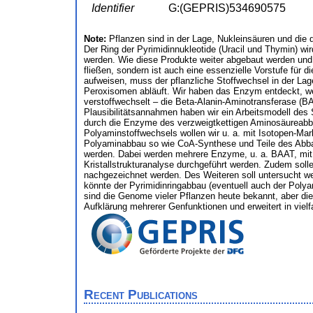
Identifier
G:(GEPRIS)534690575
Note:
Pflanzen sind in der Lage, Nukleinsäuren und die
Der Ring der Pyrimidinnukleotide (Uracil und Thymin) wi
werden. Wie diese Produkte weiter abgebaut werden und w
fließen, sondern ist auch eine essenzielle Vorstufe fü
aufweisen, muss der pflanzliche Stoffwechsel in der La
Peroxisomen abläuft. Wir haben das Enzym entdeckt, w
verstoffwechselt – die Beta-Alanin-Aminotransferase (B
Plausibilitätsannahmen haben wir ein Arbeitsmodell des
durch die Enzyme des verzweigtkettigen Aminosäureabbau
Polyaminstoffwechsels wollen wir u. a. mit Isotopen-Mar
Polyaminabbau so wie CoA-Synthese und Teile des Abbau
werden. Dabei werden mehrere Enzyme, u. a. BAAT, mit b
Kristallstrukturanalyse durchgeführt werden. Zudem sol
nachgezeichnet werden. Des Weiteren soll untersucht wer
könnte der Pyrimidinringabbau (eventuell auch der Poly
sind die Genome vieler Pflanzen heute bekannt, aber die
Aufklärung mehrerer Genfunktionen und erweitert in viel
Recent Publications