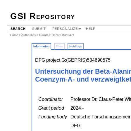
GSI Repository
SEARCH
SUBMIT
PERSONALIZE
HELP
Home
>
Authorities
>
Grants
> Record #350471
Information
Files
Holdings
DFG project G:(GEPRIS)534690575
Untersuchung der Beta-Alani
Coenzym-A- und verzweigtke
Coordinator
Professor Dr. Claus-Peter Wit
Grant period
2024 -
Funding body
Deutsche Forschungsgemein
DFG