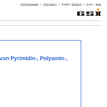
GSI Homepage
|
GSI Library
|
English
Deutsch
|
guest ::
login
n Pyrimidin-, Polyamin-,