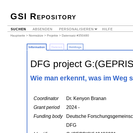
GSI Repository
SUCHEN
ABSENDEN
PERSONALISIEREN
HILFE
Hauptseite
>
Normsätze
>
Projekte
> Datensatz #350480
Information
Dateien
Holdings
DFG project G:(GEPRI
Wie man erkennt, was im Weg s
Coordinator
Dr. Kenyon Branan
Grant period
2024 -
Funding body
Deutsche Forschungsgemeinsc
DFG