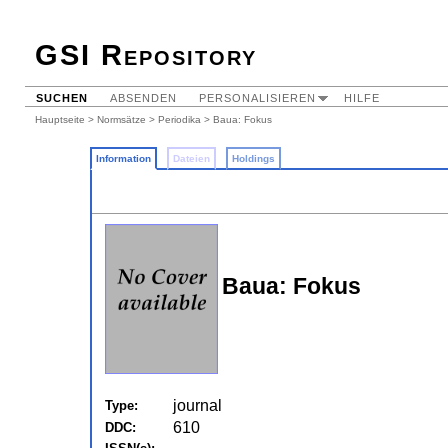
GSI Repository
SUCHEN
ABSENDEN
PERSONALISIEREN
HILFE
Hauptseite
>
Normsätze
>
Periodika
> Baua: Fokus
Information
Dateien
Holdings
Baua: Fokus
journal
Type:
610
DDC: