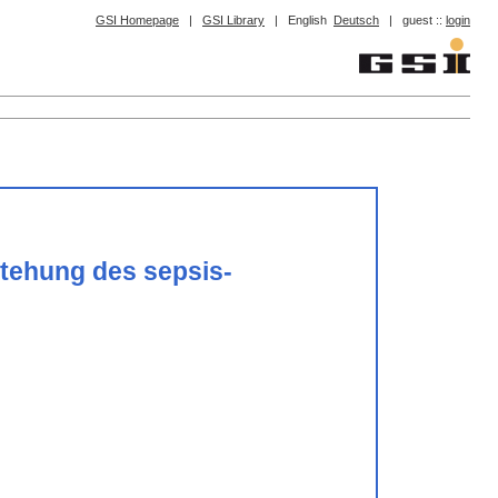
GSI Homepage
|
GSI Library
|
English
Deutsch
|
guest ::
login
stehung des sepsis-