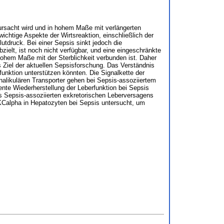
erursacht wird und in hohem Maße mit verlängerten
wichtige Aspekte der Wirtsreaktion, einschließlich der
tdruck. Bei einer Sepsis sinkt jedoch die
zielt, ist noch nicht verfügbar, und eine eingeschränkte
n hohem Maße mit der Sterblichkeit verbunden ist. Daher
 Ziel der aktuellen Sepsisforschung. Das Verständnis
unktion unterstützen könnten. Die Signalkette der
analikulären Transporter gehen bei Sepsis-assoziiertem
iente Wiederherstellung der Leberfunktion bei Sepsis
es Sepsis-assoziierten exkretorischen Leberversagens
KCalpha in Hepatozyten bei Sepsis untersucht, um