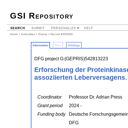
GSI Repository
SEARCH
SUBMIT
PERSONALIZE
HELP
Home
>
Authorities
>
Grants
> Record #350606
Information
Files
Holdings
DFG project G:(GEPRIS)542813223
Erforschung der Proteinkinas
assoziierten Leberversagens.
Coordinator
Professor Dr. Adrian Press
Grant period
2024 -
Funding body
Deutsche Forschungsgemein
DFG