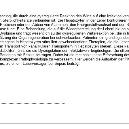
törung, die durch eine dysregulierte Reaktion des Wirts auf eine Infektion v
Sterblichkeitsrate verbunden ist. Die Hepatozyten in der Leber kontrollieren 
roteinen oder den Abbau von Alarminen, den Energiestoffwechsel und den Blu
e führt. Eine Behandlung, die auf die Wiederherstellung der Leberfunktion ab
 Dysbiose und trägt wesentlich zu der dysregulierten Wirtsreaktion bei, die i
tützung der Organregeneration bei schwerkranken Patienten ein grundlegendes
agens in Hepatozyten stimuliert gewebeorientierte Therapien, die die Leberf
den Transport von kanalikulären Transportern in Hepatozyten steuert. Diese k
boliten führt, die die Dysregulation der Infektabwehr begünstigen. Die effiz
Patienten mit Sepsis beitragen. Daher ist die mechanistische Erforschung d
komplexen Pathophysiologie zu verbessern. Hier werden die Aufgaben der P
ms, zu einem Leberversagen bei Sepsis beiträgt.