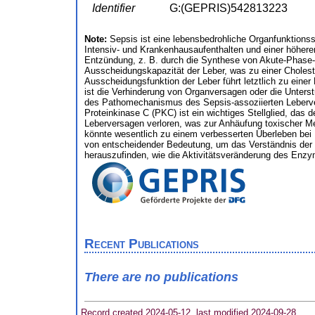
Identifier
G:(GEPRIS)542813223
Note:
Sepsis ist eine lebensbedrohliche Organfunktionss
Intensiv- und Krankenhausaufenthalten und einer höheren 
Entzündung, z. B. durch die Synthese von Akute-Phase-P
Ausscheidungskapazität der Leber, was zu einer Cholestas
Ausscheidungsfunktion der Leber führt letztlich zu einer
ist die Verhinderung von Organversagen oder die Unters
des Pathomechanismus des Sepsis-assoziierten Lebervers
Proteinkinase C (PKC) ist ein wichtiges Stellglied, das 
Leberversagen verloren, was zur Anhäufung toxischer Meta
könnte wesentlich zu einem verbesserten Überleben bei 
von entscheidender Bedeutung, um das Verständnis der 
herauszufinden, wie die Aktivitätsveränderung des Enzy
Recent Publications
There are no publications
Record created 2024-05-12, last modified 2024-09-28