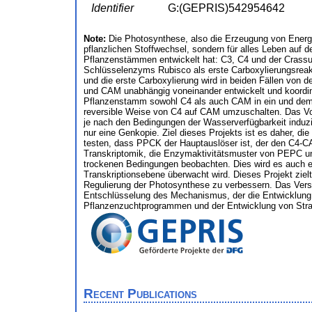
Identifier
G:(GEPRIS)542954642
Note:
Die Photosynthese, also die Erzeugung von Energie 
pflanzlichen Stoffwechsel, sondern für alles Leben auf 
Pflanzenstämmen entwickelt hat: C3, C4 und der Crassu
Schlüsselenzyms Rubisco als erste Carboxylierungsrea
und die erste Carboxylierung wird in beiden Fällen von
und CAM unabhängig voneinander entwickelt und koordinie
Pflanzenstamm sowohl C4 als auch CAM in ein und demselb
reversible Weise von C4 auf CAM umzuschalten. Das Vo
je nach den Bedingungen der Wasserverfügbarkeit induzi
nur eine Genkopie. Ziel dieses Projekts ist es daher, 
testen, dass PPCK der Hauptauslöser ist, der den C4-
Transkriptomik, die Enzymaktivitätsmuster von PEPC un
trockenen Bedingungen beobachten. Dies wird es auch e
Transkriptionsebene überwacht wird. Dieses Projekt ziel
Regulierung der Photosynthese zu verbessern. Das Vers
Entschlüsselung des Mechanismus, der die Entwicklun
Pflanzenzuchtprogrammen und der Entwicklung von Strate
Recent Publications