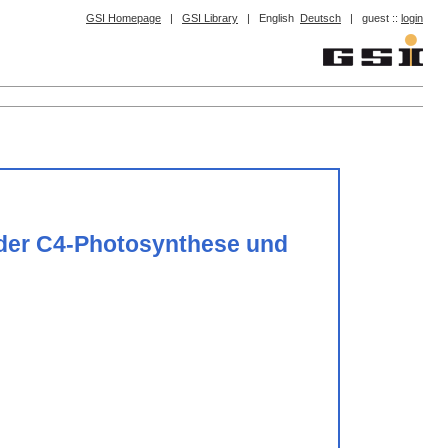
GSI Homepage
|
GSI Library
|
English
Deutsch
|
guest ::
login
 der C4-Photosynthese und