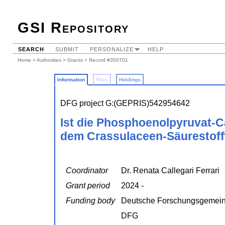
GSI Repository
SEARCH
SUBMIT
PERSONALIZE
HELP
Home
>
Authorities
>
Grants
> Record #350701
Information
Files
Holdings
DFG project G:(GEPRIS)542954642
Ist die Phosphoenolpyruvat-
dem Crassulaceen-Säurestoff
Coordinator
Dr. Renata Callegari Ferrari
Grant period
2024 -
Funding body
Deutsche Forschungsgemein
DFG