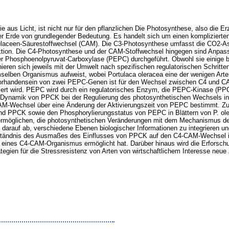
aus Licht, ist nicht nur für den pflanzlichen Die Photosynthese, also die Erz
der Erde von grundlegender Bedeutung. Es handelt sich um einen komplizierten
laceen-Säurestoffwechsel (CAM). Die C3-Photosynthese umfasst die CO2-Ass
ktion. Die C4-Photosynthese und der CAM-Stoffwechsel hingegen sind Anpa
 der Phosphoenolpyruvat-Carboxylase (PEPC) durchgeführt. Obwohl sie einige
ren sich jeweils mit der Umwelt nach spezifischen regulatorischen Schritten
en Organismus aufweist, wobei Portulaca oleracea eine der wenigen Arten ist
rhandensein von zwei PEPC-Genen ist für den Wechsel zwischen C4 und CAM
ert wird. PEPC wird durch ein regulatorisches Enzym, die PEPC-Kinase (PPCK)
die Dynamik von PPCK bei der Regulierung des photosynthetischen Wechsels in
CAM-Wechsel über eine Änderung der Aktivierungszeit von PEPC bestimmt. Zu
d PPCK sowie den Phosphorylierungsstatus von PEPC in Blättern von P. oler
rmöglichen, die photosynthetischen Veränderungen mit dem Mechanismus der z
t darauf ab, verschiedene Ebenen biologischer Informationen zu integrieren un
tändnis des Ausmaßes des Einflusses von PPCK auf den C4-CAM-Wechsel ist 
g eines C4-CAM-Organismus ermöglicht hat. Darüber hinaus wird die Erfor
gien für die Stressresistenz von Arten von wirtschaftlichem Interesse neue