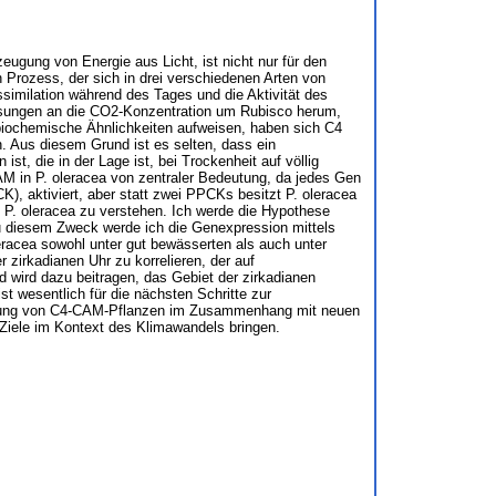
eugung von Energie aus Licht, ist nicht nur für den
 Prozess, der sich in drei verschiedenen Arten von
imilation während des Tages und die Aktivität des
ssungen an die CO2-Konzentration um Rubisco herum,
 biochemische Ähnlichkeiten aufweisen, haben sich C4
. Aus diesem Grund ist es selten, dass ein
, die in der Lage ist, bei Trockenheit auf völlig
 in P. oleracea von zentraler Bedeutung, da jedes Gen
, aktiviert, aber statt zwei PPCKs besitzt P. oleracea
 P. oleracea zu verstehen. Ich werde die Hypothese
 diesem Zweck werde ich die Genexpression mittels
acea sowohl unter gut bewässerten als auch unter
irkadianen Uhr zu korrelieren, der auf
d wird dazu beitragen, das Gebiet der zirkadianen
wesentlich für die nächsten Schritte zur
schung von C4-CAM-Pflanzen im Zusammenhang mit neuen
 Ziele im Kontext des Klimawandels bringen.