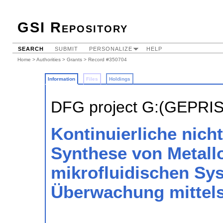
GSI Repository
SEARCH
SUBMIT
PERSONALIZE
HELP
Home
>
Authorities
>
Grants
> Record #350704
Information
Files
Holdings
DFG project G:(GEPRI
Kontinuierliche nich
Synthese von Metallo
mikrofluidischen Sy
Überwachung mittel