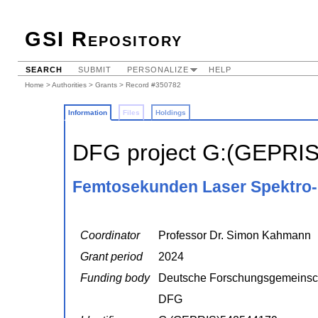
GSI Repository
SEARCH
SUBMIT
PERSONALIZE
HELP
Home
>
Authorities
>
Grants
> Record #350782
Information
Files
Holdings
DFG project G:(GEPRI
Femtosekunden Laser Spektro-
Coordinator
Professor Dr. Simon Kahmann
Grant period
2024
Funding body
Deutsche Forschungsgemeinsc
DFG