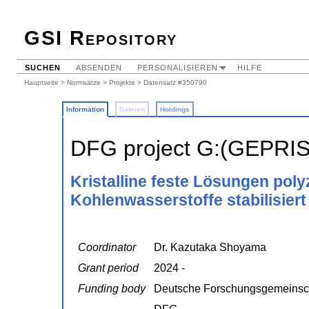
GSI Repository
SUCHEN
ABSENDEN
PERSONALISIEREN
HILFE
Hauptseite
>
Normsätze
>
Projekte
> Datensatz #350790
Information
Dateien
Holdings
DFG project G:(GEPRI
Kristalline feste Lösungen pol
Kohlenwasserstoffe stabilisiert
Coordinator
Dr. Kazutaka Shoyama
Grant period
2024 -
Funding body
Deutsche Forschungsgemeinsc