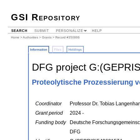
GSI Repository
SEARCH
SUBMIT
PERSONALIZE
HELP
Home
>
Authorities
>
Grants
> Record #350866
Information
Files
Holdings
DFG project G:(GEPRI
Proteolytische Prozessierung
Coordinator
Professor Dr. Tobias Langenha
Grant period
2024 -
Funding body
Deutsche Forschungsgemeinsc
DFG