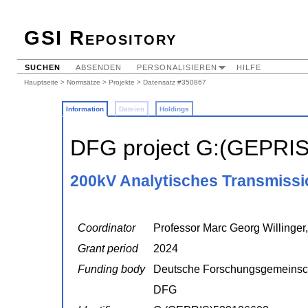
GSI Repository
SUCHEN
ABSENDEN
PERSONALISIEREN
HILFE
Hauptseite
>
Normsätze
>
Projekte
> Datensatz #350867
Information
Dateien
Holdings
DFG project G:(GEPRI
200kV Analytisches Transmiss
Coordinator
Professor Marc Georg Willinger,
Grant period
2024
Funding body
Deutsche Forschungsgemeinsc
DFG