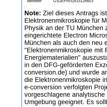
Identifier
G:(GEPRIS)533126603
Note:
Ziel dieses Antrags is
Elektronenmikroskopie für M
Physik an der TU München zu
eingerichtete Electron Micro
München als auch den neu ei
"Elektronenmikroskopie mit
Energiematerialien" auszusta
in den DFG-geförderten Exze
conversion.de) und wurde an
die Elektronenmikroskopie in
e-conversion verfolgten Proje
vorgeschlagene analytische T
Umgebung geeignet. Es soll