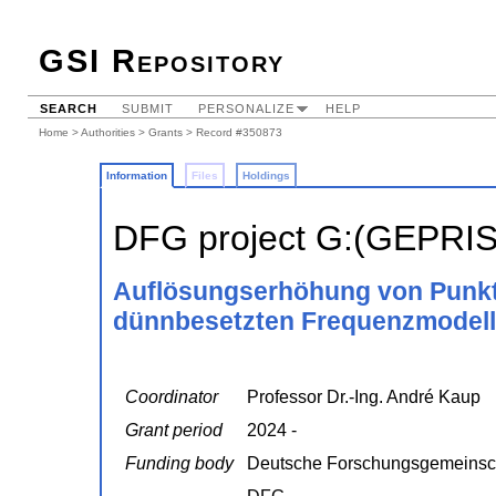
GSI Repository
SEARCH
SUBMIT
PERSONALIZE
HELP
Home
>
Authorities
>
Grants
> Record #350873
Information
Files
Holdings
DFG project G:(GEPRI
Auflösungserhöhung von Punk
dünnbesetzten Frequenzmodel
Coordinator
Professor Dr.-Ing. André Kaup
Grant period
2024 -
Funding body
Deutsche Forschungsgemeinsc