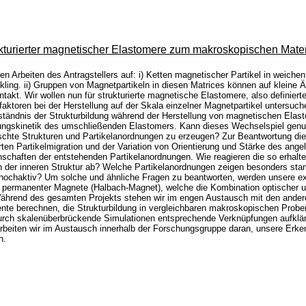
turierter magnetischer Elastomere zum makroskopischen Mater
en Arbeiten des Antragstellers auf: i) Ketten magnetischer Partikel in weiche
ckling. ii) Gruppen von Magnetpartikeln in diesen Matrices können auf kleine
takt. Wir wollen nun für strukturierte magnetische Elastomere, also definier
faktoren bei der Herstellung auf der Skala einzelner Magnetpartikel untersu
Verständnis der Strukturbildung während der Herstellung von magnetischen El
tzungskinetik des umschließenden Elastomers. Kann dieses Wechselspiel genut
hte Strukturen und Partikelanordnungen zu erzeugen? Zur Beantwortung dies
en Partikelmigration und der Variation von Orientierung und Stärke des ange
chaften der entstehenden Partikelanordnungen. Wie reagieren die so erhalte
von der inneren Struktur ab? Welche Partikelanordnungen zeigen besonders sta
ochaktiv? Um solche und ähnliche Fragen zu beantworten, werden unsere exp
ng permanenter Magnete (Halbach-Magnet), welche die Kombination optischer
Während des gesamten Projekts stehen wir im engen Austausch mit den ande
nte berechnen, die Strukturbildung in vergleichbaren makroskopischen Prob
ch skalenüberbrückende Simulationen entsprechende Verknüpfungen aufkläre
beiten wir im Austausch innerhalb der Forschungsgruppe daran, unsere Erkenn
n.