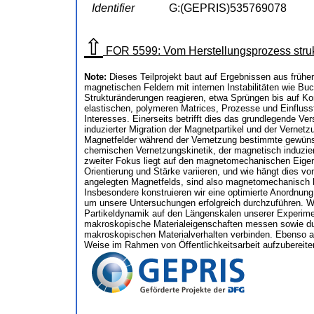
Identifier
G:(GEPRIS)535769078
⇧
FOR 5599: Vom Herstellungsprozess struk
Note:
Dieses Teilprojekt baut auf Ergebnissen aus früher
magnetischen Feldern mit internen Instabilitäten wie Bu
Strukturänderungen reagieren, etwa Sprüngen bis auf Kon
elastischen, polymeren Matrices, Prozesse und Einfluss
Interesses. Einerseits betrifft dies das grundlegende 
induzierter Migration der Magnetpartikel und der Verne
Magnetfelder während der Vernetzung bestimmte gewünsc
chemischen Vernetzungskinetik, der magnetisch induziert
zweiter Fokus liegt auf den magnetomechanischen Eigens
Orientierung und Stärke variieren, und wie hängt dies 
angelegten Magnetfelds, sind also magnetomechanisch h
Insbesondere konstruieren wir eine optimierte Anordnu
um unsere Untersuchungen erfolgreich durchzuführen. 
Partikeldynamik auf den Längenskalen unserer Experime
makroskopische Materialeigenschaften messen sowie dur
makroskopischen Materialverhalten verbinden. Ebenso ar
Weise im Rahmen von Öffentlichkeitsarbeit aufzubereite