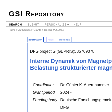
GSI Repository
SEARCH
SUBMIT
PERSONALIZE
HELP
Home
>
Authorities
>
Grants
> Record #350954
Information
Files
Holdings
DFG project G:(GEPRIS)535769078
Interne Dynamik von Magnetp
Belastung strukturierter mag
Coordinator
Dr. Günter K. Auernhammer
Grant period
2024 -
Funding body
Deutsche Forschungsgemein
DFG