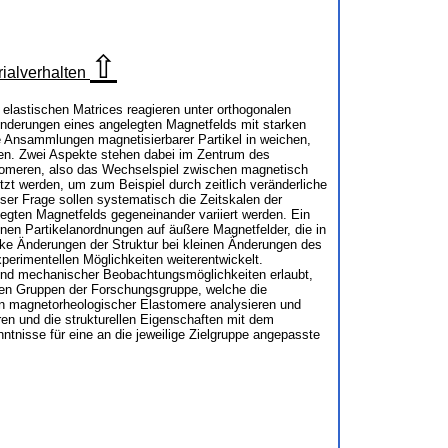
⇧
ialverhalten
n elastischen Matrices reagieren unter orthogonalen
 Änderungen eines angelegten Magnetfelds mit starken
te Ansammlungen magnetisierbarer Partikel in weichen,
chen. Zwei Aspekte stehen dabei im Zentrum des
astomeren, also das Wechselspiel zwischen magnetisch
zt werden, um zum Beispiel durch zeitlich veränderliche
er Frage sollen systematisch die Zeitskalen der
legten Magnetfelds gegeneinander variiert werden. Ein
nen Partikelanordnungen auf äußere Magnetfelder, die in
rke Änderungen der Struktur bei kleinen Änderungen des
erimentellen Möglichkeiten weiterentwickelt.
 und mechanischer Beobachtungsmöglichkeiten erlaubt,
ren Gruppen der Forschungsgruppe, welche die
en magnetorheologischer Elastomere analysieren und
n und die strukturellen Eigenschaften mit dem
tnisse für eine an die jeweilige Zielgruppe angepasste