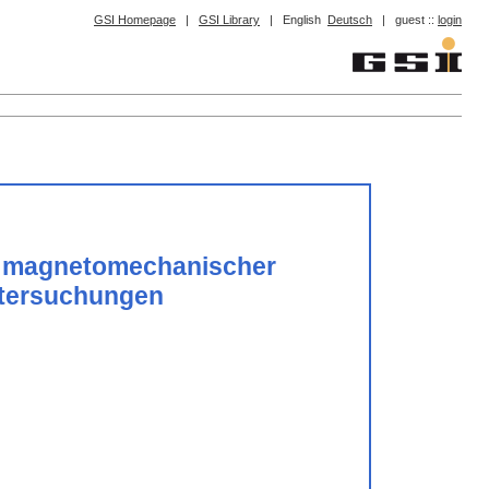
GSI Homepage
|
GSI Library
|
English
Deutsch
|
guest ::
login
ei magnetomechanischer
ntersuchungen