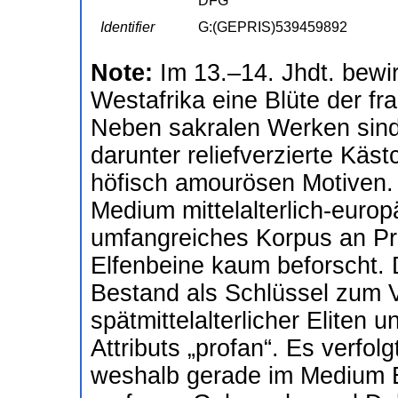
DFG
Identifier
G:(GEPRIS)539459892
Note:
Im 13.–14. Jhdt. bew
Westafrika eine Blüte der fr
Neben sakralen Werken sind 
darunter reliefverzierte Kä
höfisch amourösen Motiven.
Medium mittelalterlich-europ
umfangreiches Korpus an Pro
Elfenbeine kaum beforscht. 
Bestand als Schlüssel zum V
spätmittelalterlicher Eliten 
Attributs „profan“. Es verfolg
weshalb gerade im Medium E