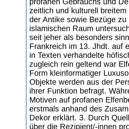
profanen Gebrauchs und Dek
zeitlich und kulturell breite
der Antike sowie Bezüge zu
islamischen Raum untersucht
seit jeher als besonders si
Frankreich im 13. Jhdt. auf 
in Texten verhandelte höfisc
zugleich rein geltend war Elf
Form kleinformatiger Luxusob
Objekte werden aus der Pers
ihrer Funktion befragt. Wäh
Motiven auf profanen Elfenbe
erstmals anhand des Zusamm
Dekor erklärt. 3. Durch Que
über die Rezipient/-innen p