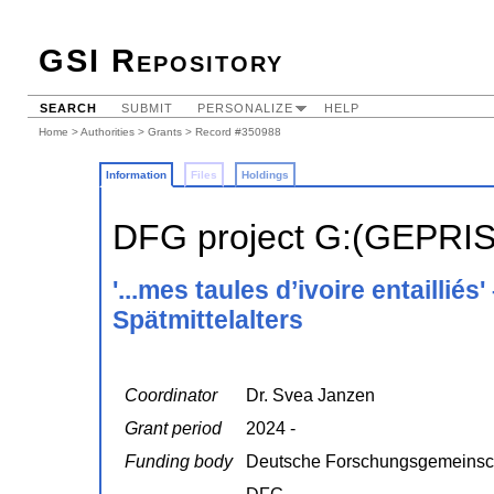
GSI Repository
SEARCH
SUBMIT
PERSONALIZE
HELP
Home
>
Authorities
>
Grants
> Record #350988
Information
Files
Holdings
DFG project G:(GEPRI
'...mes taules d’ivoire entaillié
Spätmittelalters
Coordinator
Dr. Svea Janzen
Grant period
2024 -
Funding body
Deutsche Forschungsgemeinsc