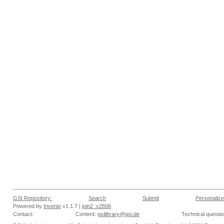
GSI Repository:
Search
Submit
Personalize
Powered by
Invenio
v1.1.7 |
join2_v2606
Contact:
Content:
gsilibrary@gsi.de
Technical questi